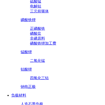
硫酸锰
电解钴
三元前驱体
磷酸铁锂
正磷酸铁
磷酸盐
非磷原料
磷酸铁锂加工费
锰酸锂
二氧化锰
钴酸锂
四氧化三钴
钠电正极
负极材料
人造石墨负极