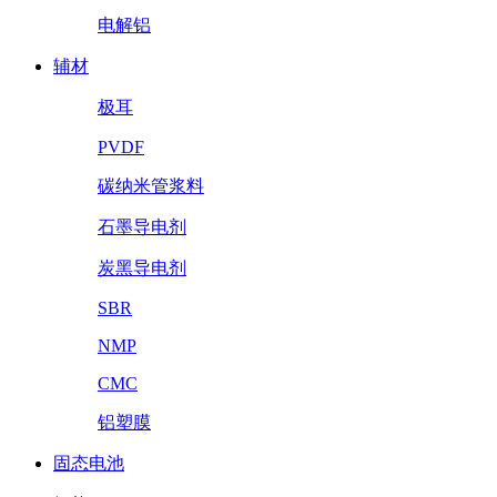
电解铝
辅材
极耳
PVDF
碳纳米管浆料
石墨导电剂
炭黑导电剂
SBR
NMP
CMC
铝塑膜
固态电池