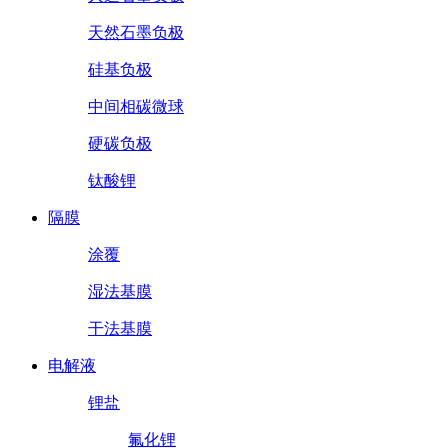
天然石墨负极
硅基负极
中间相碳微球
硬碳负极
钛酸锂
隔膜
涂覆
湿法基膜
干法基膜
电解液
锂盐
氟化锂