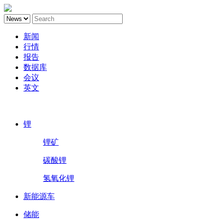
新闻
行情
报告
数据库
会议
英文
鑫椤锂电
锂
锂矿
碳酸锂
氢氧化锂
新能源车
储能