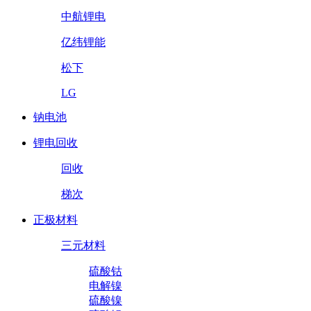
中航锂电
亿纬锂能
松下
LG
钠电池
锂电回收
回收
梯次
正极材料
三元材料
硫酸钴
电解镍
硫酸镍