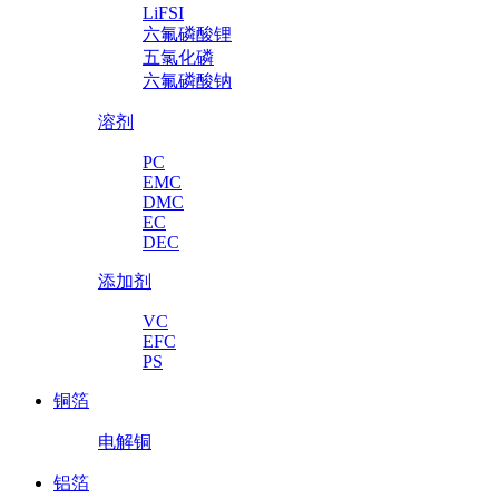
LiFSI
六氟磷酸锂
五氯化磷
六氟磷酸钠
溶剂
PC
EMC
DMC
EC
DEC
添加剂
VC
EFC
PS
铜箔
电解铜
铝箔