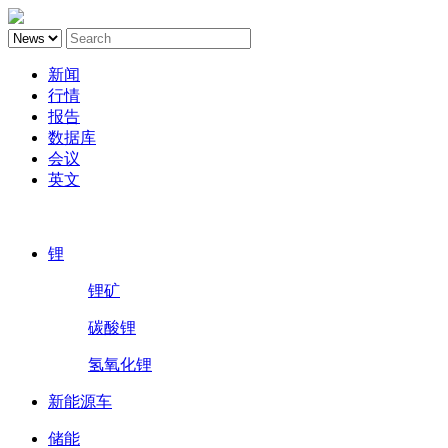
新闻
行情
报告
数据库
会议
英文
鑫椤锂电
锂
锂矿
碳酸锂
氢氧化锂
新能源车
储能