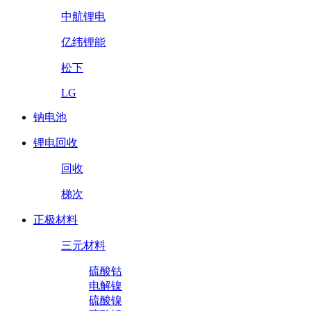
中航锂电
亿纬锂能
松下
LG
钠电池
锂电回收
回收
梯次
正极材料
三元材料
硫酸钴
电解镍
硫酸镍