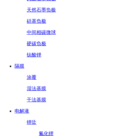
天然石墨负极
硅基负极
中间相碳微球
硬碳负极
钛酸锂
隔膜
涂覆
湿法基膜
干法基膜
电解液
锂盐
氟化锂