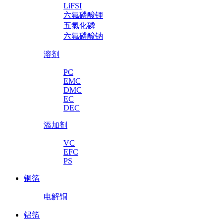
LiFSI
六氟磷酸锂
五氯化磷
六氟磷酸钠
溶剂
PC
EMC
DMC
EC
DEC
添加剂
VC
EFC
PS
铜箔
电解铜
铝箔