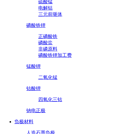
硫酸锰
电解钴
三元前驱体
磷酸铁锂
正磷酸铁
磷酸盐
非磷原料
磷酸铁锂加工费
锰酸锂
二氧化锰
钴酸锂
四氧化三钴
钠电正极
负极材料
人造石墨负极