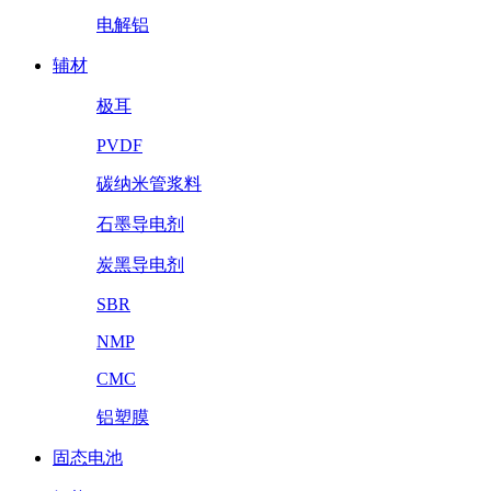
电解铝
辅材
极耳
PVDF
碳纳米管浆料
石墨导电剂
炭黑导电剂
SBR
NMP
CMC
铝塑膜
固态电池