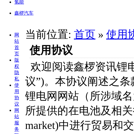
氢能
鑫椤汽车
当前位置:
首页
»
使用
网
站
使用协议
首
页
版
欢迎阅读鑫椤资讯锂电
权
隐
议”)。本协议阐述之
私
使
用
锂电网网站（所涉域名为：ww
协
议
所提供的在电池及相关行业
网
站
market)中进行贸易
服
务