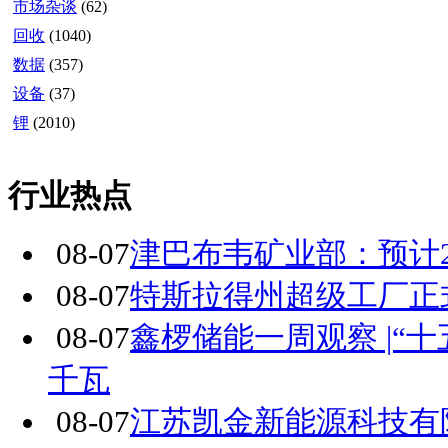
市场杂谈
(62)
回收
(1040)
数据
(357)
设备
(37)
锂
(2010)
行业热点
08-07
津巴布韦矿业部：预计20
08-07
特斯拉得州超级工厂正式投
08-07
鑫椤储能一周观察 |“十
千瓦
08-07
江苏凯金新能源科技有