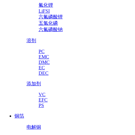
氟化锂
LiFSI
六氟磷酸锂
五氯化磷
六氟磷酸钠
溶剂
PC
EMC
DMC
EC
DEC
添加剂
VC
EFC
PS
铜箔
电解铜