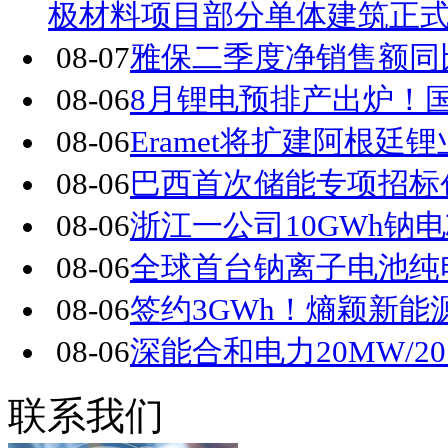
极材料项目部分单体建筑正
08-07
雅保二季度净销售额同比
08-06
8月锂电预排产出炉！国
08-06
Eramet将扩建阿根廷
08-06
巴西首次储能专项招标创下
08-06
浙江一公司10GWh钠
08-06
全球首台钠离子电池纯
08-06
签约3GWh！熵颖新
08-06
深能合和电力20MW/2
联系我们