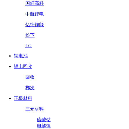
国轩高科
中航锂电
亿纬锂能
松下
LG
钠电池
锂电回收
回收
梯次
正极材料
三元材料
硫酸钴
电解镍