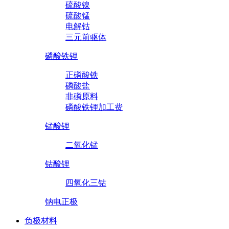
硫酸镍
硫酸锰
电解钴
三元前驱体
磷酸铁锂
正磷酸铁
磷酸盐
非磷原料
磷酸铁锂加工费
锰酸锂
二氧化锰
钴酸锂
四氧化三钴
钠电正极
负极材料