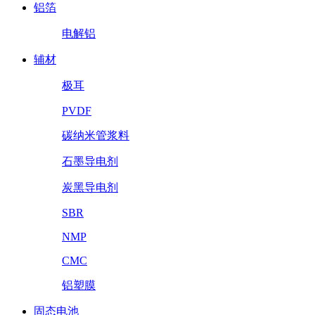
铝箔
电解铝
辅材
极耳
PVDF
碳纳米管浆料
石墨导电剂
炭黑导电剂
SBR
NMP
CMC
铝塑膜
固态电池