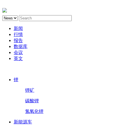
新闻
行情
报告
数据库
会议
英文
鑫椤锂电
锂
锂矿
碳酸锂
氢氧化锂
新能源车