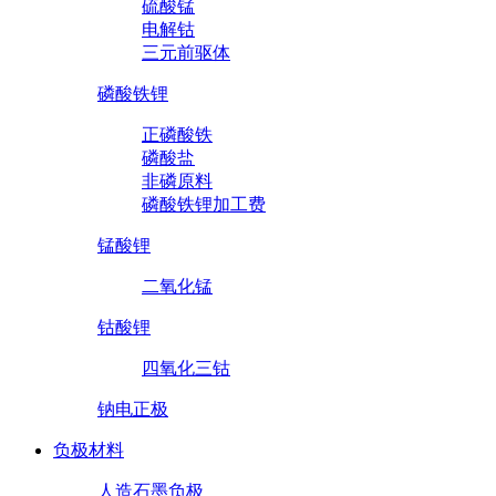
硫酸锰
电解钴
三元前驱体
磷酸铁锂
正磷酸铁
磷酸盐
非磷原料
磷酸铁锂加工费
锰酸锂
二氧化锰
钴酸锂
四氧化三钴
钠电正极
负极材料
人造石墨负极