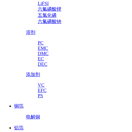
LiFSI
六氟磷酸锂
五氯化磷
六氟磷酸钠
溶剂
PC
EMC
DMC
EC
DEC
添加剂
VC
EFC
PS
铜箔
电解铜
铝箔