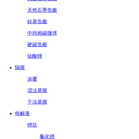
天然石墨负极
硅基负极
中间相碳微球
硬碳负极
钛酸锂
隔膜
涂覆
湿法基膜
干法基膜
电解液
锂盐
氟化锂