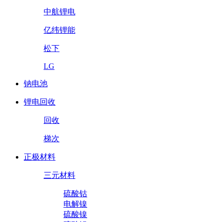
中航锂电
亿纬锂能
松下
LG
钠电池
锂电回收
回收
梯次
正极材料
三元材料
硫酸钴
电解镍
硫酸镍