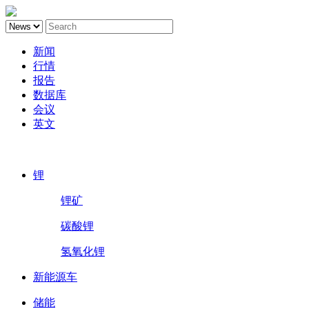
新闻
行情
报告
数据库
会议
英文
鑫椤锂电
锂
锂矿
碳酸锂
氢氧化锂
新能源车
储能