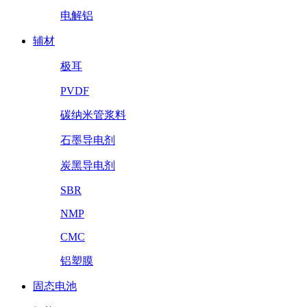
电解铝
辅材
极耳
PVDF
碳纳米管浆料
石墨导电剂
炭黑导电剂
SBR
NMP
CMC
铝塑膜
固态电池