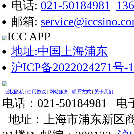
电话:
021-50184981
13
邮箱:
service@iccsino.c
ICC APP
地址:中国上海浦东
沪ICP备2022024271号-1
|
版权隐私
|
使用协议
|
网站服务
|
联系方式
|
关于我们
电话：021-50184981 电子邮
地址：上海市浦东新区商