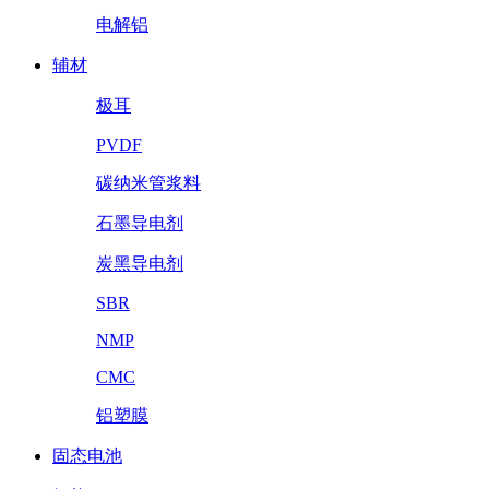
电解铝
辅材
极耳
PVDF
碳纳米管浆料
石墨导电剂
炭黑导电剂
SBR
NMP
CMC
铝塑膜
固态电池