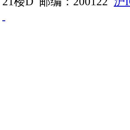
21楼D 邮编：200122
沪I