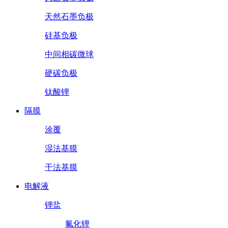
天然石墨负极
硅基负极
中间相碳微球
硬碳负极
钛酸锂
隔膜
涂覆
湿法基膜
干法基膜
电解液
锂盐
氟化锂