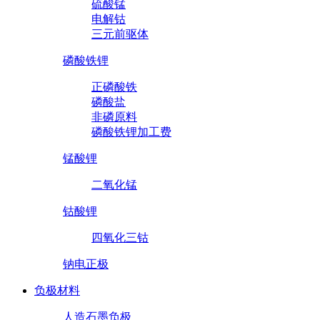
硫酸锰
电解钴
三元前驱体
磷酸铁锂
正磷酸铁
磷酸盐
非磷原料
磷酸铁锂加工费
锰酸锂
二氧化锰
钴酸锂
四氧化三钴
钠电正极
负极材料
人造石墨负极