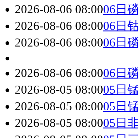
2026-08-06 08:00
06日
2026-08-06 08:00
06日
2026-08-06 08:00
06日
2026-08-06 08:00
06日
2026-08-05 08:00
05日
2026-08-05 08:00
05日
2026-08-05 08:00
05日