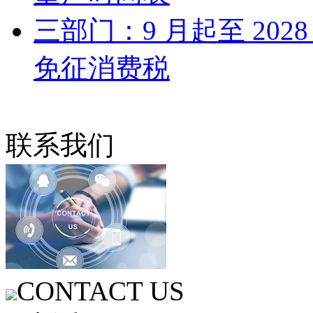
三部门：9 月起至 20
免征消费税
联系我们
CONTACT US