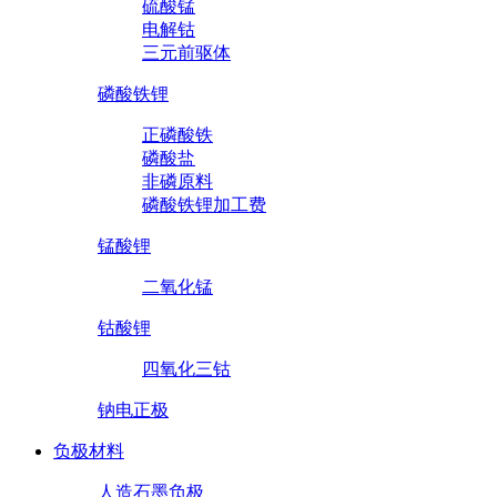
硫酸锰
电解钴
三元前驱体
磷酸铁锂
正磷酸铁
磷酸盐
非磷原料
磷酸铁锂加工费
锰酸锂
二氧化锰
钴酸锂
四氧化三钴
钠电正极
负极材料
人造石墨负极