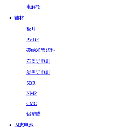
电解铝
辅材
极耳
PVDF
碳纳米管浆料
石墨导电剂
炭黑导电剂
SBR
NMP
CMC
铝塑膜
固态电池