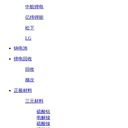
中航锂电
亿纬锂能
松下
LG
钠电池
锂电回收
回收
梯次
正极材料
三元材料
硫酸钴
电解镍
硫酸镍