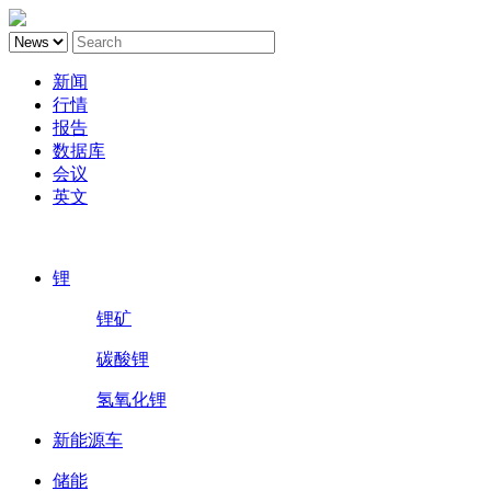
新闻
行情
报告
数据库
会议
英文
鑫椤锂电
锂
锂矿
碳酸锂
氢氧化锂
新能源车
储能