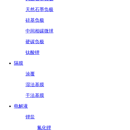
天然石墨负极
硅基负极
中间相碳微球
硬碳负极
钛酸锂
隔膜
涂覆
湿法基膜
干法基膜
电解液
锂盐
氟化锂