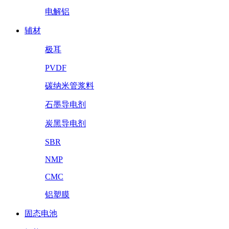
电解铝
辅材
极耳
PVDF
碳纳米管浆料
石墨导电剂
炭黑导电剂
SBR
NMP
CMC
铝塑膜
固态电池