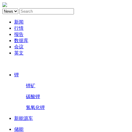
新闻
行情
报告
数据库
会议
英文
鑫椤锂电
锂
锂矿
碳酸锂
氢氧化锂
新能源车
储能