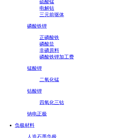
硫酸锰
电解钴
三元前驱体
磷酸铁锂
正磷酸铁
磷酸盐
非磷原料
磷酸铁锂加工费
锰酸锂
二氧化锰
钴酸锂
四氧化三钴
钠电正极
负极材料
人造石墨负极