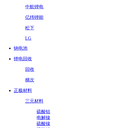
中航锂电
亿纬锂能
松下
LG
钠电池
锂电回收
回收
梯次
正极材料
三元材料
硫酸钴
电解镍
硫酸镍