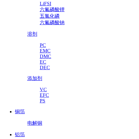
LiFSI
六氟磷酸锂
五氯化磷
六氟磷酸钠
溶剂
PC
EMC
DMC
EC
DEC
添加剂
VC
EFC
PS
铜箔
电解铜
铝箔