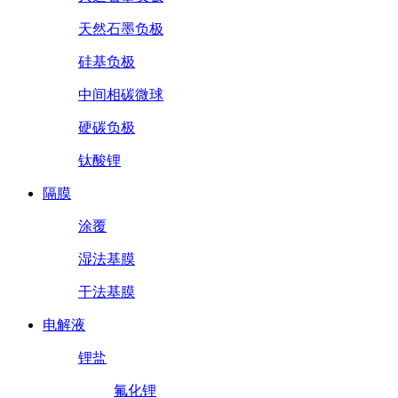
天然石墨负极
硅基负极
中间相碳微球
硬碳负极
钛酸锂
隔膜
涂覆
湿法基膜
干法基膜
电解液
锂盐
氟化锂