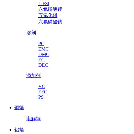
LiFSI
六氟磷酸锂
五氯化磷
六氟磷酸钠
溶剂
PC
EMC
DMC
EC
DEC
添加剂
VC
EFC
PS
铜箔
电解铜
铝箔