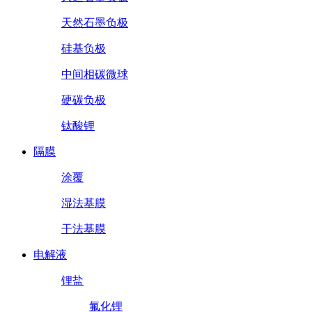
天然石墨负极
硅基负极
中间相碳微球
硬碳负极
钛酸锂
隔膜
涂覆
湿法基膜
干法基膜
电解液
锂盐
氟化锂