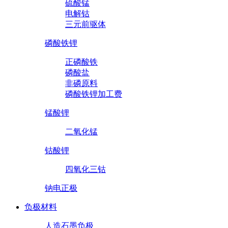
硫酸锰
电解钴
三元前驱体
磷酸铁锂
正磷酸铁
磷酸盐
非磷原料
磷酸铁锂加工费
锰酸锂
二氧化锰
钴酸锂
四氧化三钴
钠电正极
负极材料
人造石墨负极