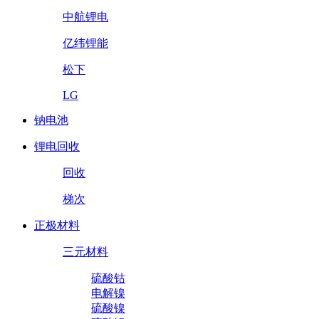
中航锂电
亿纬锂能
松下
LG
钠电池
锂电回收
回收
梯次
正极材料
三元材料
硫酸钴
电解镍
硫酸镍