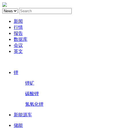
新闻
行情
报告
数据库
会议
英文
鑫椤锂电
锂
锂矿
碳酸锂
氢氧化锂
新能源车
储能