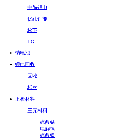
中航锂电
亿纬锂能
松下
LG
钠电池
锂电回收
回收
梯次
正极材料
三元材料
硫酸钴
电解镍
硫酸镍