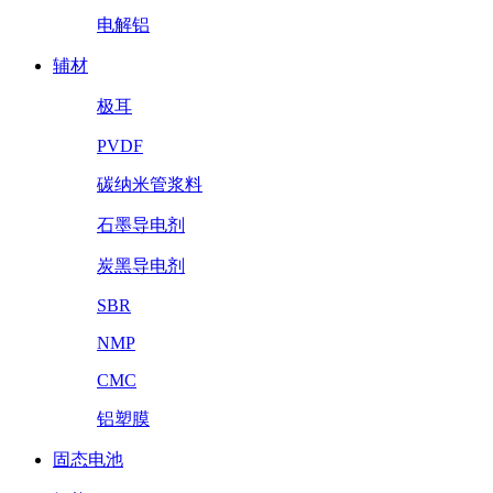
电解铝
辅材
极耳
PVDF
碳纳米管浆料
石墨导电剂
炭黑导电剂
SBR
NMP
CMC
铝塑膜
固态电池