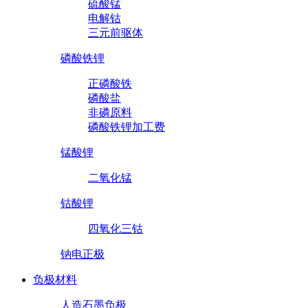
硫酸锰
电解钴
三元前驱体
磷酸铁锂
正磷酸铁
磷酸盐
非磷原料
磷酸铁锂加工费
锰酸锂
二氧化锰
钴酸锂
四氧化三钴
钠电正极
负极材料
人造石墨负极