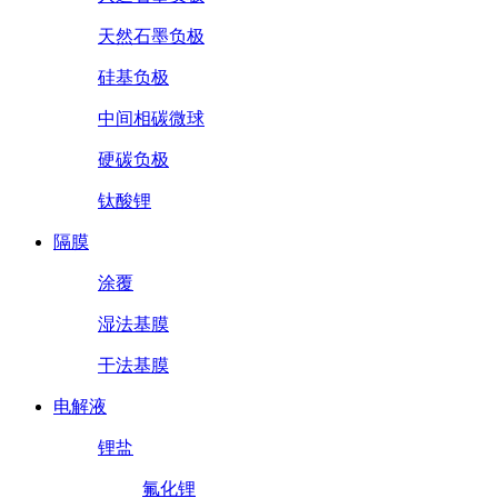
天然石墨负极
硅基负极
中间相碳微球
硬碳负极
钛酸锂
隔膜
涂覆
湿法基膜
干法基膜
电解液
锂盐
氟化锂