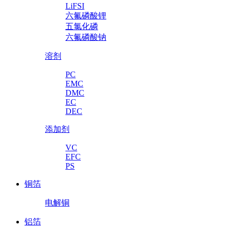
LiFSI
六氟磷酸锂
五氯化磷
六氟磷酸钠
溶剂
PC
EMC
DMC
EC
DEC
添加剂
VC
EFC
PS
铜箔
电解铜
铝箔