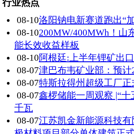
行业热点
08-10
洛阳钠电新赛道跑出“加
08-10
200MW/400MW
能长效收益样板
08-10
阿根廷:上半年锂矿出口
08-07
津巴布韦矿业部：预计20
08-07
特斯拉得州超级工厂正式投
08-07
鑫椤储能一周观察 |“十
千瓦
08-07
江苏凯金新能源科技有
极材料项目部分单体建筑正