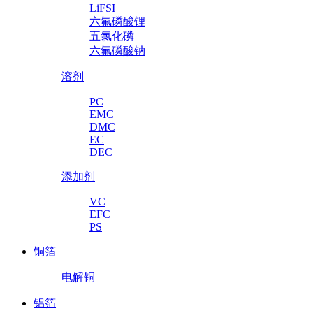
LiFSI
六氟磷酸锂
五氯化磷
六氟磷酸钠
溶剂
PC
EMC
DMC
EC
DEC
添加剂
VC
EFC
PS
铜箔
电解铜
铝箔