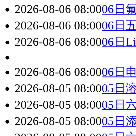
2026-08-06 08:00
06日
2026-08-06 08:00
06日
2026-08-06 08:00
06日L
2026-08-06 08:00
06日
2026-08-05 08:00
05日
2026-08-05 08:00
05日
2026-08-05 08:00
05日