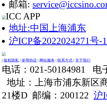
邮箱:
service@iccsino.c
ICC APP
地址:中国上海浦东
沪ICP备2022024271号-1
|
版权隐私
|
使用协议
|
网站服务
|
联系方式
|
关于我们
电话：021-50184981 电子邮
地址：上海市浦东新区商
21楼D 邮编：200122
沪I