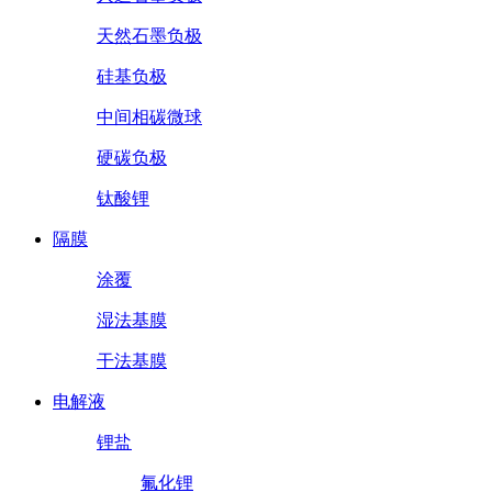
天然石墨负极
硅基负极
中间相碳微球
硬碳负极
钛酸锂
隔膜
涂覆
湿法基膜
干法基膜
电解液
锂盐
氟化锂