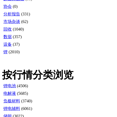
协会
(0)
分析报告
(331)
市场杂谈
(62)
回收
(1040)
数据
(357)
设备
(37)
锂
(2010)
按行情分类浏览
锂电池
(4506)
电解液
(5685)
负极材料
(3740)
锂电辅料
(6061)
储能
(3022)