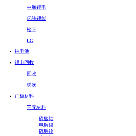
中航锂电
亿纬锂能
松下
LG
钠电池
锂电回收
回收
梯次
正极材料
三元材料
硫酸钴
电解镍
硫酸镍