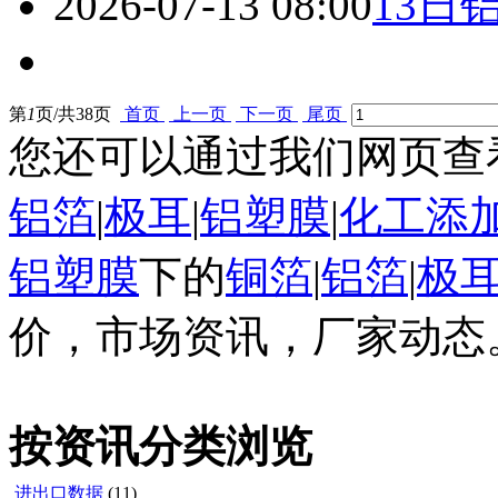
2026-07-13 08:00
13日
第
1
页/共
38
页
首页
上一页
下一页
尾页
您还可以通过我们网页查
铝箔
|
极耳
|
铝塑膜
|
化工添
铝塑膜
下的
铜箔
|
铝箔
|
极
价，市场资讯，厂家动态
按资讯分类浏览
进出口数据
(11)