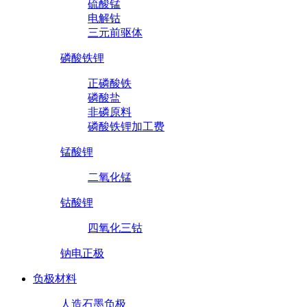
硫酸锰
电解钴
三元前驱体
磷酸铁锂
正磷酸铁
磷酸盐
非磷原料
磷酸铁锂加工费
锰酸锂
二氧化锰
钴酸锂
四氧化三钴
钠电正极
负极材料
人造石墨负极