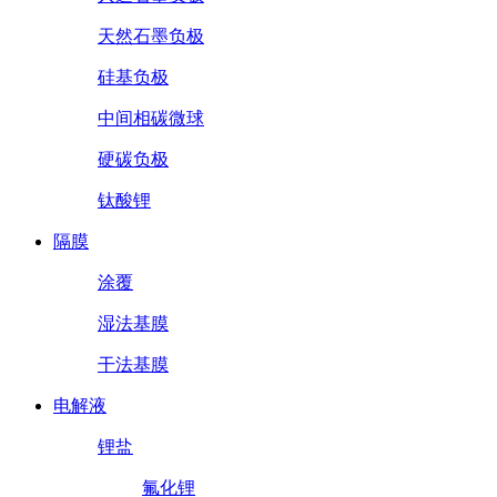
天然石墨负极
硅基负极
中间相碳微球
硬碳负极
钛酸锂
隔膜
涂覆
湿法基膜
干法基膜
电解液
锂盐
氟化锂