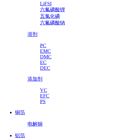
LiFSI
六氟磷酸锂
五氯化磷
六氟磷酸钠
溶剂
PC
EMC
DMC
EC
DEC
添加剂
VC
EFC
PS
铜箔
电解铜
铝箔