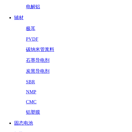
电解铝
辅材
极耳
PVDF
碳纳米管浆料
石墨导电剂
炭黑导电剂
SBR
NMP
CMC
铝塑膜
固态电池