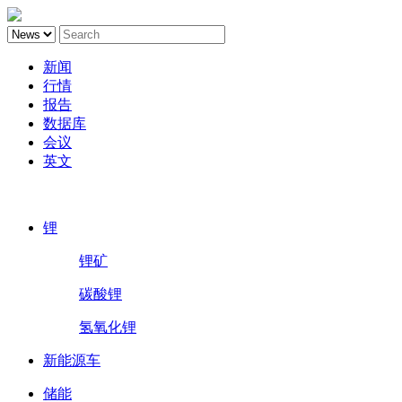
新闻
行情
报告
数据库
会议
英文
鑫椤锂电
锂
锂矿
碳酸锂
氢氧化锂
新能源车
储能