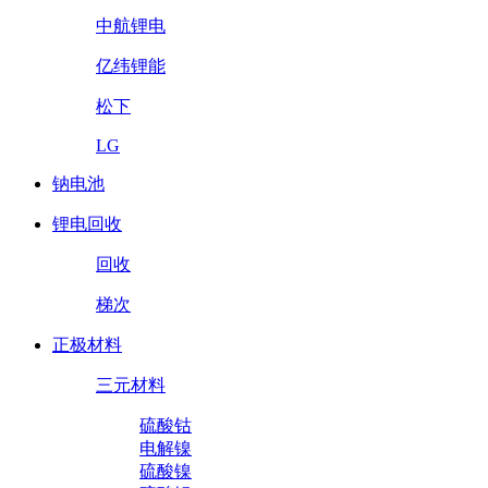
中航锂电
亿纬锂能
松下
LG
钠电池
锂电回收
回收
梯次
正极材料
三元材料
硫酸钴
电解镍
硫酸镍