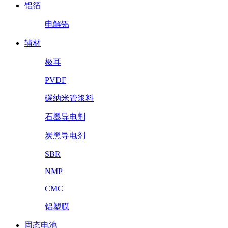
铝箔
电解铝
辅材
极耳
PVDF
碳纳米管浆料
石墨导电剂
炭黑导电剂
SBR
NMP
CMC
铝塑膜
固态电池