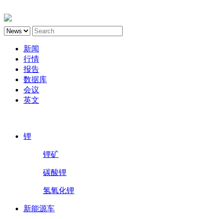
新闻
行情
报告
数据库
会议
英文
鑫椤锂电
锂
锂矿
碳酸锂
氢氧化锂
新能源车