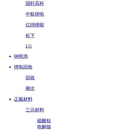
国轩高科
中航锂电
亿纬锂能
松下
LG
钠电池
锂电回收
回收
梯次
正极材料
三元材料
硫酸钴
电解镍