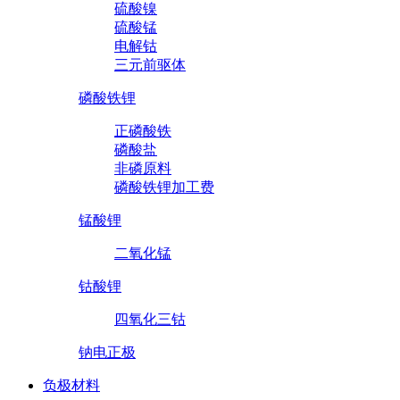
硫酸镍
硫酸锰
电解钴
三元前驱体
磷酸铁锂
正磷酸铁
磷酸盐
非磷原料
磷酸铁锂加工费
锰酸锂
二氧化锰
钴酸锂
四氧化三钴
钠电正极
负极材料