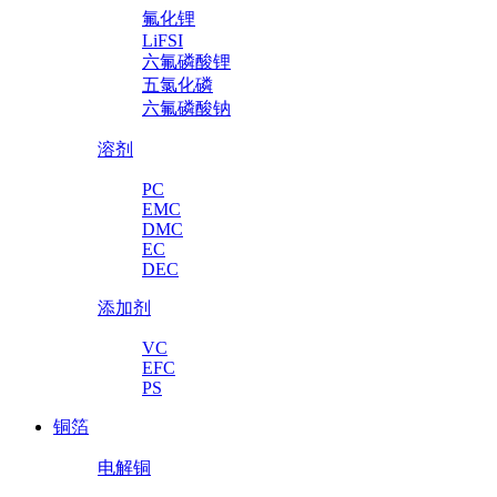
氟化锂
LiFSI
六氟磷酸锂
五氯化磷
六氟磷酸钠
溶剂
PC
EMC
DMC
EC
DEC
添加剂
VC
EFC
PS
铜箔
电解铜