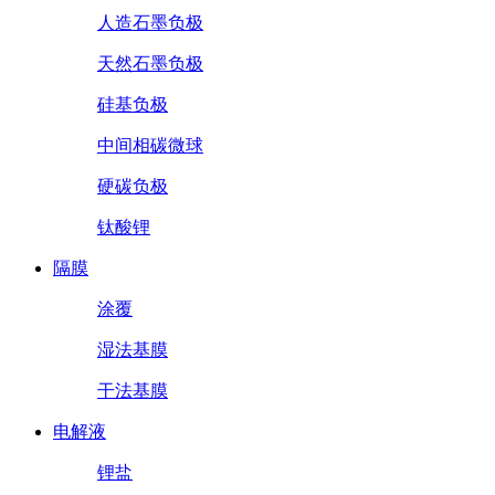
人造石墨负极
天然石墨负极
硅基负极
中间相碳微球
硬碳负极
钛酸锂
隔膜
涂覆
湿法基膜
干法基膜
电解液
锂盐