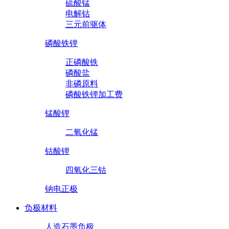
硫酸锰
电解钴
三元前驱体
磷酸铁锂
正磷酸铁
磷酸盐
非磷原料
磷酸铁锂加工费
锰酸锂
二氧化锰
钴酸锂
四氧化三钴
钠电正极
负极材料
人造石墨负极