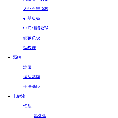
天然石墨负极
硅基负极
中间相碳微球
硬碳负极
钛酸锂
隔膜
涂覆
湿法基膜
干法基膜
电解液
锂盐
氟化锂