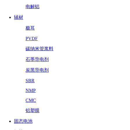
电解铝
辅材
极耳
PVDF
碳纳米管浆料
石墨导电剂
炭黑导电剂
SBR
NMP
CMC
铝塑膜
固态电池