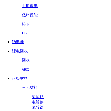
中航锂电
亿纬锂能
松下
LG
钠电池
锂电回收
回收
梯次
正极材料
三元材料
硫酸钴
电解镍
硫酸镍