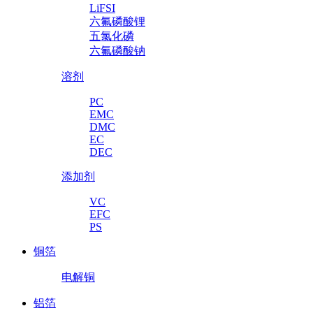
LiFSI
六氟磷酸锂
五氯化磷
六氟磷酸钠
溶剂
PC
EMC
DMC
EC
DEC
添加剂
VC
EFC
PS
铜箔
电解铜
铝箔