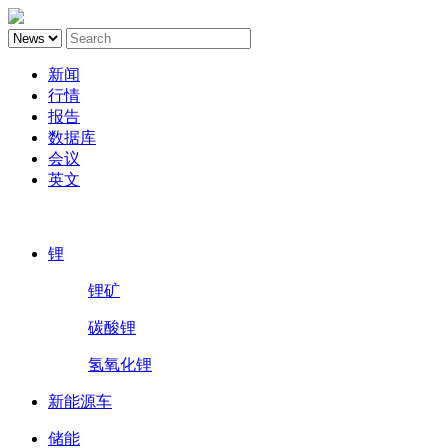
新闻
行情
报告
数据库
会议
英文
鑫椤锂电
锂
锂矿
碳酸锂
氢氧化锂
新能源车
储能