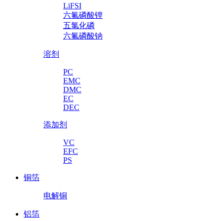
LiFSI
六氟磷酸锂
五氯化磷
六氟磷酸钠
溶剂
PC
EMC
DMC
EC
DEC
添加剂
VC
EFC
PS
铜箔
电解铜
铝箔