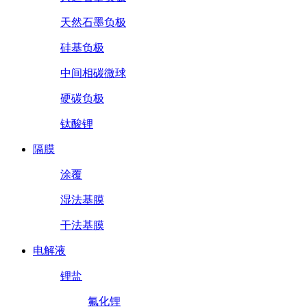
天然石墨负极
硅基负极
中间相碳微球
硬碳负极
钛酸锂
隔膜
涂覆
湿法基膜
干法基膜
电解液
锂盐
氟化锂