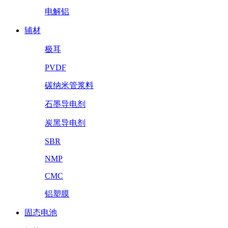
电解铝
辅材
极耳
PVDF
碳纳米管浆料
石墨导电剂
炭黑导电剂
SBR
NMP
CMC
铝塑膜
固态电池