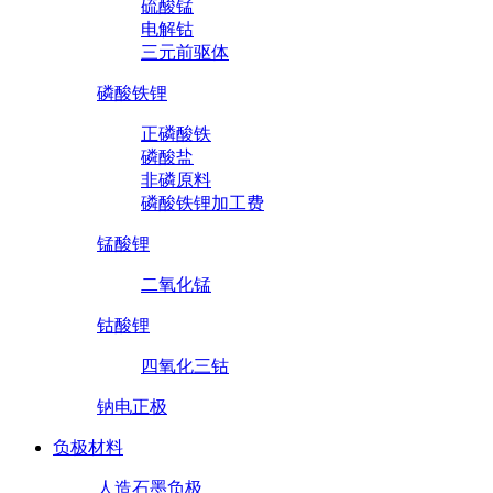
硫酸锰
电解钴
三元前驱体
磷酸铁锂
正磷酸铁
磷酸盐
非磷原料
磷酸铁锂加工费
锰酸锂
二氧化锰
钴酸锂
四氧化三钴
钠电正极
负极材料
人造石墨负极