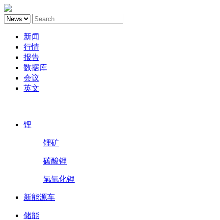
新闻
行情
报告
数据库
会议
英文
鑫椤锂电
锂
锂矿
碳酸锂
氢氧化锂
新能源车
储能