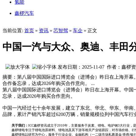
氢能
鑫椤汽车
当前位置:
首页
»
资讯
»
芯智驾
»
车企
» 正文
中国一汽与大众、奥迪、丰田分
发布日期：2025-11-07 作者：鑫椤
摘要：第八届中国国际进口博览会（进博会）昨日在上海开幕
合作备忘录，达成2026年购买合作意向。 ...
第八届中国国际进口博览会（进博会）昨日在上海开幕。中国
忘录，达成2026年购买合作意向。
中国一汽经过七十余年发展，建立了东北、华北、华东、华南
品牌，累计产销汽车超过6200万辆，销量规模位列中国汽车行
关于我们：
ICC鑫椤资讯成立于2010年，主要服务于炭素、锂电、电炉钢3大行
鑫椤锂电专注于锂电池原材料、锂电池及其下游等相关产业链跟踪，对市场价格、行
鑫椤锂电以研究为中心，服务于行业企业、金融机构（一二级市场私募基金/券商/银