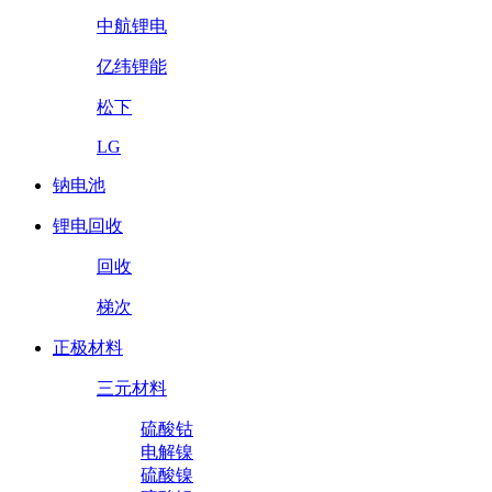
中航锂电
亿纬锂能
松下
LG
钠电池
锂电回收
回收
梯次
正极材料
三元材料
硫酸钴
电解镍
硫酸镍