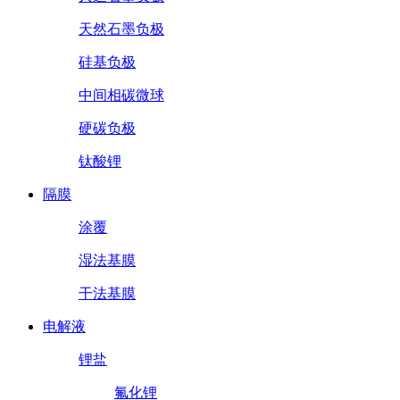
天然石墨负极
硅基负极
中间相碳微球
硬碳负极
钛酸锂
隔膜
涂覆
湿法基膜
干法基膜
电解液
锂盐
氟化锂