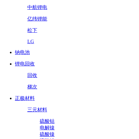
中航锂电
亿纬锂能
松下
LG
钠电池
锂电回收
回收
梯次
正极材料
三元材料
硫酸钴
电解镍
硫酸镍