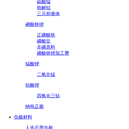
硫酸锰
电解钴
三元前驱体
磷酸铁锂
正磷酸铁
磷酸盐
非磷原料
磷酸铁锂加工费
锰酸锂
二氧化锰
钴酸锂
四氧化三钴
钠电正极
负极材料
人造石墨负极