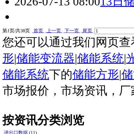
2026-07-13 08:00
13日
第
1
页/共
38
页
首页
上一页
下一页
尾页
您还可以通过我们网页查
形
|
储能变流器
|
储能系统
|
储能系统
下的
储能方形
|
储
市场报价，市场资讯，厂
按资讯分类浏览
进出口数据
(11)