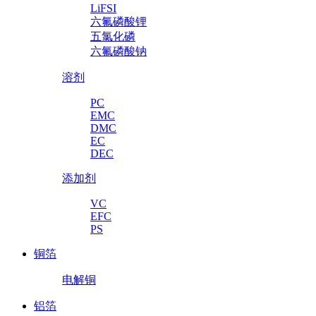
LiFSI
六氟磷酸锂
五氯化磷
六氟磷酸钠
溶剂
PC
EMC
DMC
EC
DEC
添加剂
VC
EFC
PS
铜箔
电解铜
铝箔