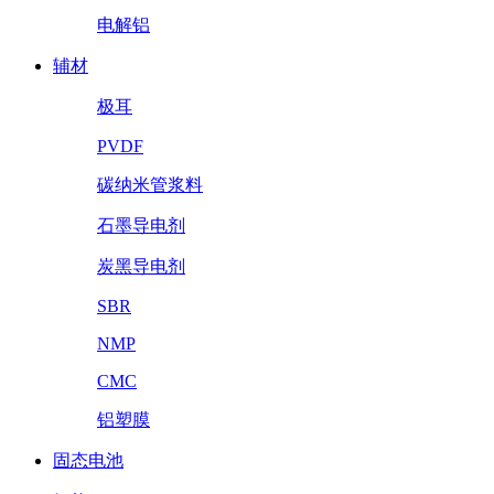
电解铝
辅材
极耳
PVDF
碳纳米管浆料
石墨导电剂
炭黑导电剂
SBR
NMP
CMC
铝塑膜
固态电池