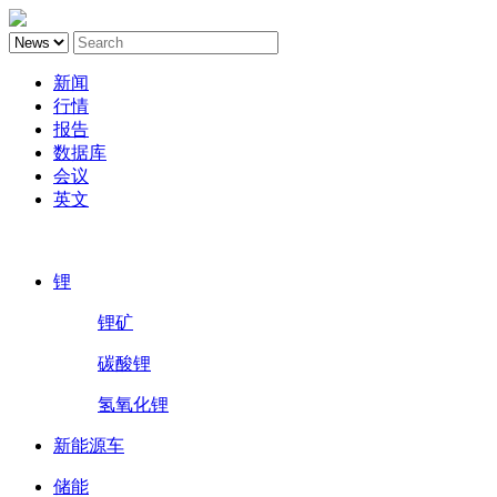
新闻
行情
报告
数据库
会议
英文
鑫椤锂电
锂
锂矿
碳酸锂
氢氧化锂
新能源车
储能