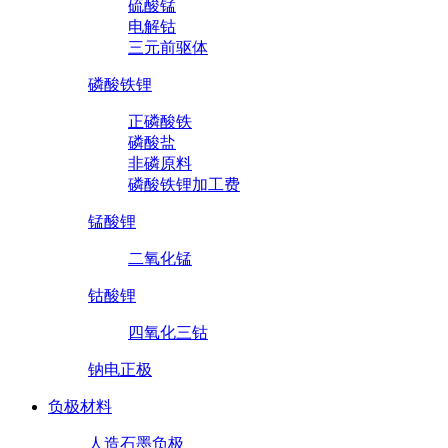
硫酸锰
电解钴
三元前驱体
磷酸铁锂
正磷酸铁
磷酸盐
非磷原料
磷酸铁锂加工费
锰酸锂
二氧化锰
钴酸锂
四氧化三钴
钠电正极
负极材料
人造石墨负极