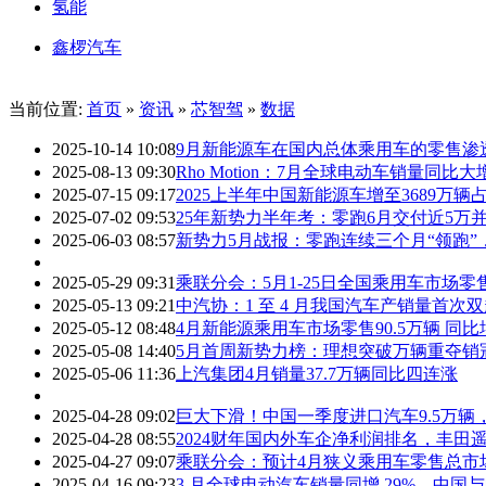
氢能
鑫椤汽车
当前位置:
首页
»
资讯
»
芯智驾
»
数据
2025-10-14 10:08
9月新能源车在国内总体乘用车的零售渗透率
2025-08-13 09:30
Rho Motion：7月全球电动车销量同比
2025-07-15 09:17
2025上半年中国新能源车增至3689万辆占总
2025-07-02 09:53
25年新势力半年考：零跑6月交付近5万
2025-06-03 08:57
新势力5月战报：零跑连续三个月“领跑”
2025-05-29 09:31
乘联分会：5月1-25日全国乘用车市场零售1
2025-05-13 09:21
中汽协：1 至 4 月我国汽车产销量首次
2025-05-12 08:48
4月新能源乘用车市场零售90.5万辆 同比增
2025-05-08 14:40
5月首周新势力榜：理想突破万辆重夺销
2025-05-06 11:36
上汽集团4月销量37.7万辆同比四连涨
2025-04-28 09:02
巨大下滑！中国一季度进口汽车9.5万辆，
2025-04-28 08:55
2024财年国内外车企净利润排名，丰田
2025-04-27 09:07
乘联分会：预计4月狭义乘用车零售总市场
2025-04-16 09:23
3 月全球电动汽车销量同增 29%，中国