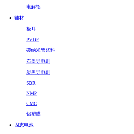
电解铝
辅材
极耳
PVDF
碳纳米管浆料
石墨导电剂
炭黑导电剂
SBR
NMP
CMC
铝塑膜
固态电池