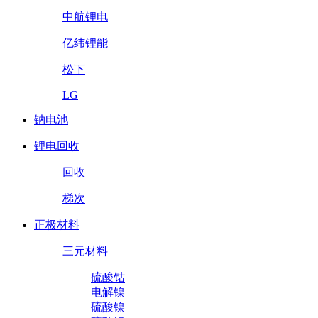
中航锂电
亿纬锂能
松下
LG
钠电池
锂电回收
回收
梯次
正极材料
三元材料
硫酸钴
电解镍
硫酸镍