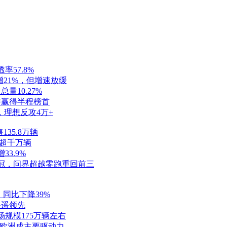
57.8%
大增21%，但增速放缓
量10.27%
并赢得半程榜首
，理想反攻4万+
35.8万辆
双超千万辆
33.9%
冠，问界超越零跑重回前三
同比下降39%
遥遥领先
规模175万辆左右
与欧洲成主要驱动力