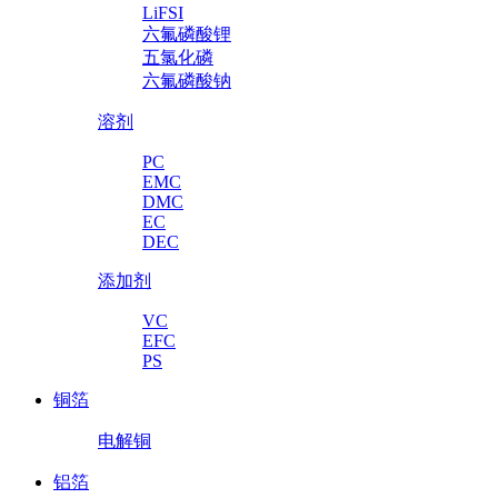
LiFSI
六氟磷酸锂
五氯化磷
六氟磷酸钠
溶剂
PC
EMC
DMC
EC
DEC
添加剂
VC
EFC
PS
铜箔
电解铜
铝箔