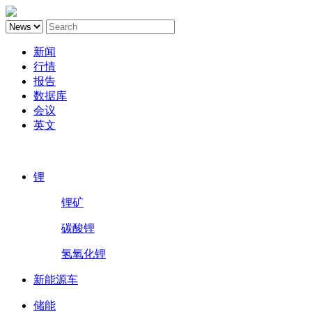
新闻
行情
报告
数据库
会议
英文
鑫椤锂电
锂
锂矿
碳酸锂
氢氧化锂
新能源车
储能