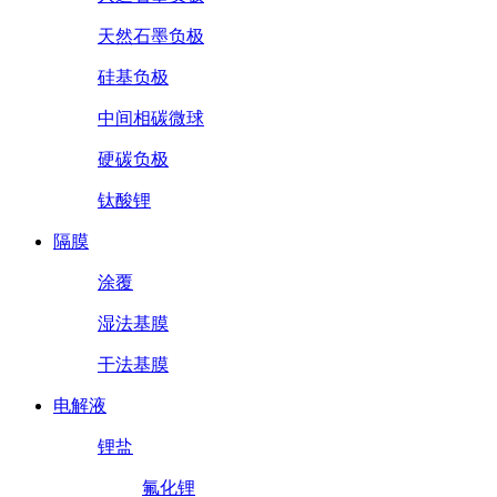
天然石墨负极
硅基负极
中间相碳微球
硬碳负极
钛酸锂
隔膜
涂覆
湿法基膜
干法基膜
电解液
锂盐
氟化锂