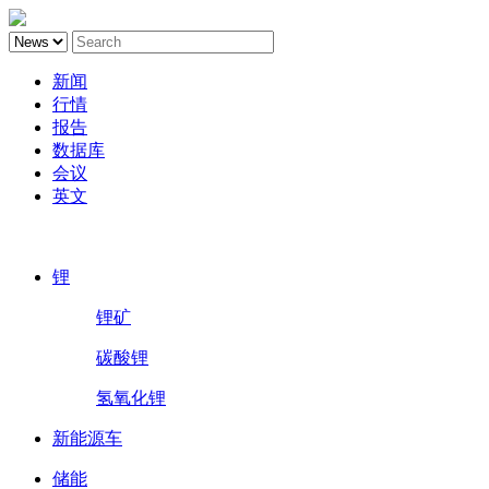
新闻
行情
报告
数据库
会议
英文
鑫椤锂电
锂
锂矿
碳酸锂
氢氧化锂
新能源车
储能