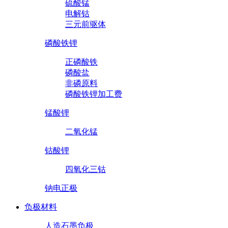
硫酸锰
电解钴
三元前驱体
磷酸铁锂
正磷酸铁
磷酸盐
非磷原料
磷酸铁锂加工费
锰酸锂
二氧化锰
钴酸锂
四氧化三钴
钠电正极
负极材料
人造石墨负极