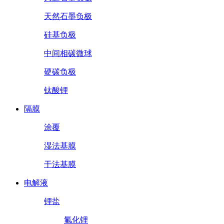
天然石墨负极
硅基负极
中间相碳微球
硬碳负极
钛酸锂
隔膜
涂覆
湿法基膜
干法基膜
电解液
锂盐
氟化锂