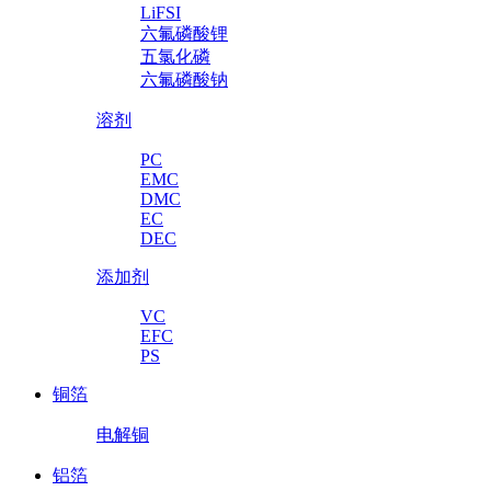
LiFSI
六氟磷酸锂
五氯化磷
六氟磷酸钠
溶剂
PC
EMC
DMC
EC
DEC
添加剂
VC
EFC
PS
铜箔
电解铜
铝箔