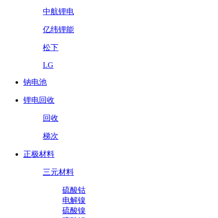
中航锂电
亿纬锂能
松下
LG
钠电池
锂电回收
回收
梯次
正极材料
三元材料
硫酸钴
电解镍
硫酸镍