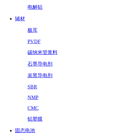
电解铝
辅材
极耳
PVDF
碳纳米管浆料
石墨导电剂
炭黑导电剂
SBR
NMP
CMC
铝塑膜
固态电池