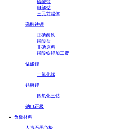
硫酸锰
电解钴
三元前驱体
磷酸铁锂
正磷酸铁
磷酸盐
非磷原料
磷酸铁锂加工费
锰酸锂
二氧化锰
钴酸锂
四氧化三钴
钠电正极
负极材料
人造石墨负极