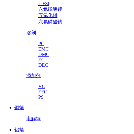
LiFSI
六氟磷酸锂
五氯化磷
六氟磷酸钠
溶剂
PC
EMC
DMC
EC
DEC
添加剂
VC
EFC
PS
铜箔
电解铜
铝箔