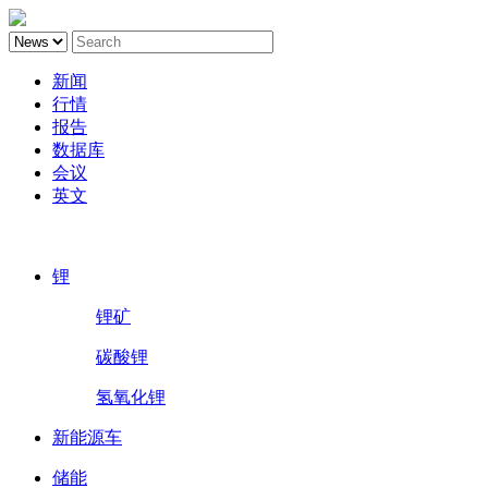
新闻
行情
报告
数据库
会议
英文
鑫椤锂电
锂
锂矿
碳酸锂
氢氧化锂
新能源车
储能