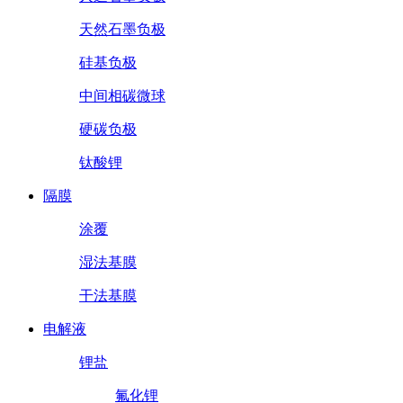
天然石墨负极
硅基负极
中间相碳微球
硬碳负极
钛酸锂
隔膜
涂覆
湿法基膜
干法基膜
电解液
锂盐
氟化锂