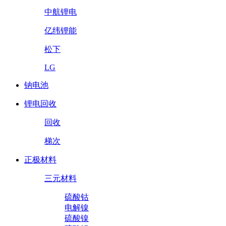
中航锂电
亿纬锂能
松下
LG
钠电池
锂电回收
回收
梯次
正极材料
三元材料
硫酸钴
电解镍
硫酸镍