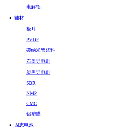
电解铝
辅材
极耳
PVDF
碳纳米管浆料
石墨导电剂
炭黑导电剂
SBR
NMP
CMC
铝塑膜
固态电池