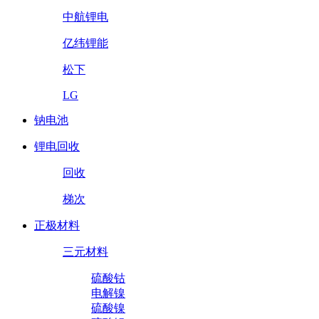
中航锂电
亿纬锂能
松下
LG
钠电池
锂电回收
回收
梯次
正极材料
三元材料
硫酸钴
电解镍
硫酸镍