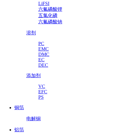
LiFSI
六氟磷酸锂
五氯化磷
六氟磷酸钠
溶剂
PC
EMC
DMC
EC
DEC
添加剂
VC
EFC
PS
铜箔
电解铜
铝箔