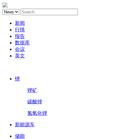
新闻
行情
报告
数据库
会议
英文
鑫椤锂电
锂
锂矿
碳酸锂
氢氧化锂
新能源车
储能