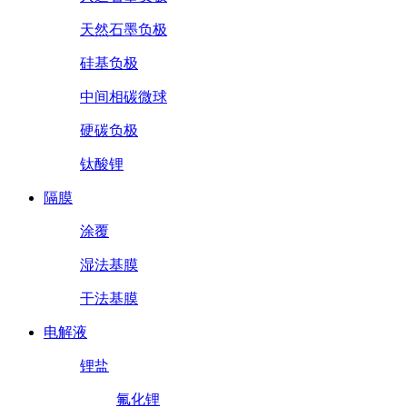
天然石墨负极
硅基负极
中间相碳微球
硬碳负极
钛酸锂
隔膜
涂覆
湿法基膜
干法基膜
电解液
锂盐
氟化锂