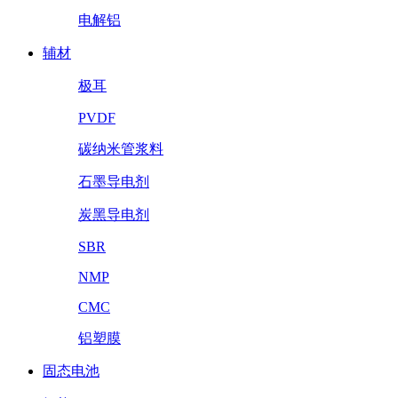
电解铝
辅材
极耳
PVDF
碳纳米管浆料
石墨导电剂
炭黑导电剂
SBR
NMP
CMC
铝塑膜
固态电池