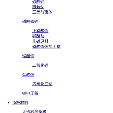
硫酸锰
电解钴
三元前驱体
磷酸铁锂
正磷酸铁
磷酸盐
非磷原料
磷酸铁锂加工费
锰酸锂
二氧化锰
钴酸锂
四氧化三钴
钠电正极
负极材料
人造石墨负极