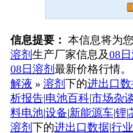
信息提要：
本信息将为
溶剂
生产厂家信息及
08
08日溶剂
最新价格行情。
解液
»
溶剂
下的
进出口数
析报告
|
电池百科
|
市场杂
料电池
|
设备
|
新能源车
|
锂
|
溶剂
下的
进出口数据
|
行