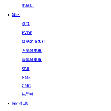
电解铝
辅材
极耳
PVDF
碳纳米管浆料
石墨导电剂
炭黑导电剂
SBR
NMP
CMC
铝塑膜
固态电池