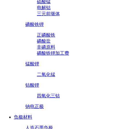
硫酸锰
电解钴
三元前驱体
磷酸铁锂
正磷酸铁
磷酸盐
非磷原料
磷酸铁锂加工费
锰酸锂
二氧化锰
钴酸锂
四氧化三钴
钠电正极
负极材料
人造石墨负极