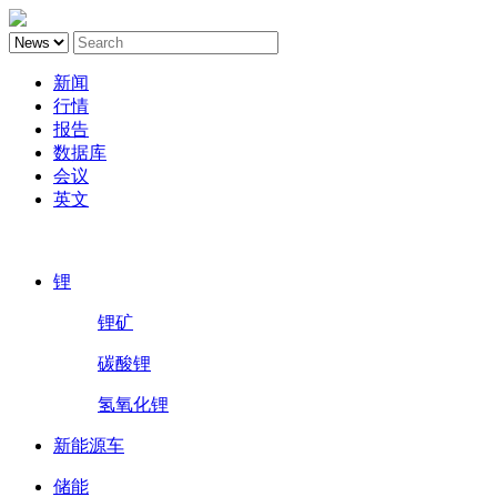
新闻
行情
报告
数据库
会议
英文
鑫椤锂电
锂
锂矿
碳酸锂
氢氧化锂
新能源车
储能