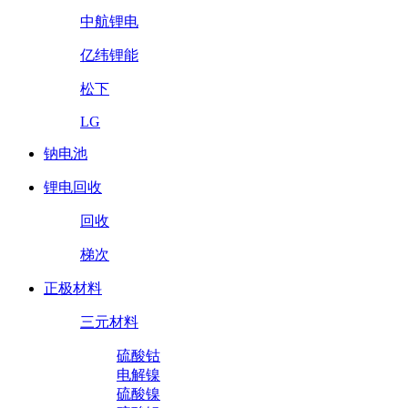
中航锂电
亿纬锂能
松下
LG
钠电池
锂电回收
回收
梯次
正极材料
三元材料
硫酸钴
电解镍
硫酸镍