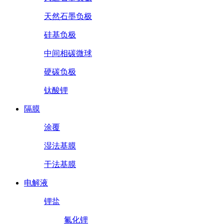
天然石墨负极
硅基负极
中间相碳微球
硬碳负极
钛酸锂
隔膜
涂覆
湿法基膜
干法基膜
电解液
锂盐
氟化锂