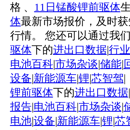
格 、
11日锰酸锂前驱体
体
最新市场报价，及时获
行情。 您还可以通过我
驱体
下的
进出口数据
|
行
电池百科
|
市场杂谈
|
储能
|
设备
|
新能源车
|
锂
|
芯智驾
锂前驱体
下的
进出口数据
报告
|
电池百科
|
市场杂谈
|
电池
|
设备
|
新能源车
|
锂
|
芯