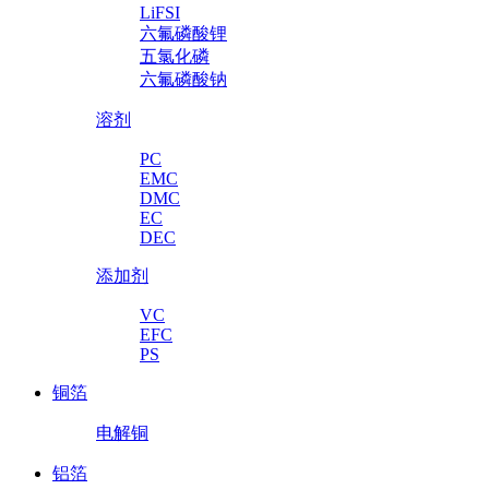
LiFSI
六氟磷酸锂
五氯化磷
六氟磷酸钠
溶剂
PC
EMC
DMC
EC
DEC
添加剂
VC
EFC
PS
铜箔
电解铜
铝箔