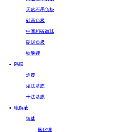
天然石墨负极
硅基负极
中间相碳微球
硬碳负极
钛酸锂
隔膜
涂覆
湿法基膜
干法基膜
电解液
锂盐
氟化锂