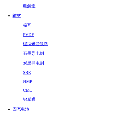
电解铝
辅材
极耳
PVDF
碳纳米管浆料
石墨导电剂
炭黑导电剂
SBR
NMP
CMC
铝塑膜
固态电池