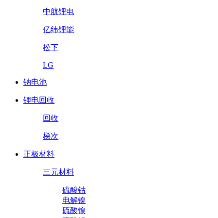
中航锂电
亿纬锂能
松下
LG
钠电池
锂电回收
回收
梯次
正极材料
三元材料
硫酸钴
电解镍
硫酸镍