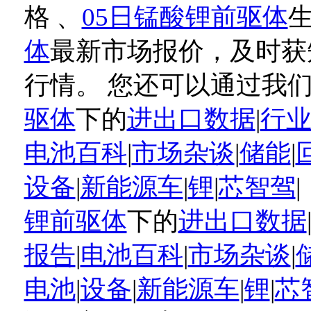
格 、
05日锰酸锂前驱体
体
最新市场报价，及时获
行情。 您还可以通过我
驱体
下的
进出口数据
|
行
电池百科
|
市场杂谈
|
储能
|
设备
|
新能源车
|
锂
|
芯智驾
锂前驱体
下的
进出口数据
报告
|
电池百科
|
市场杂谈
|
电池
|
设备
|
新能源车
|
锂
|
芯