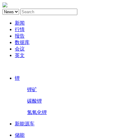
新闻
行情
报告
数据库
会议
英文
鑫椤锂电
锂
锂矿
碳酸锂
氢氧化锂
新能源车
储能