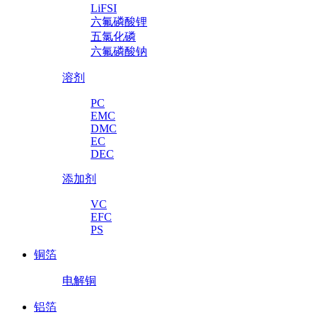
LiFSI
六氟磷酸锂
五氯化磷
六氟磷酸钠
溶剂
PC
EMC
DMC
EC
DEC
添加剂
VC
EFC
PS
铜箔
电解铜
铝箔