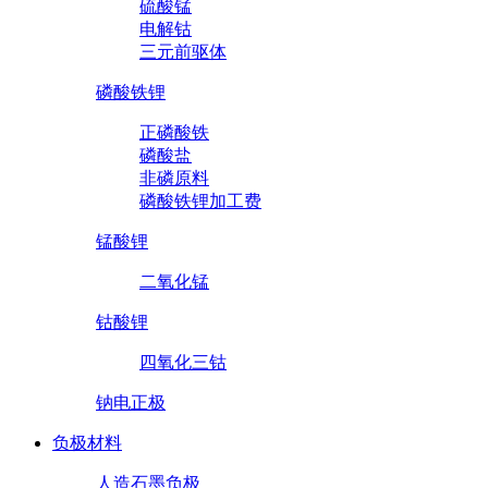
硫酸锰
电解钴
三元前驱体
磷酸铁锂
正磷酸铁
磷酸盐
非磷原料
磷酸铁锂加工费
锰酸锂
二氧化锰
钴酸锂
四氧化三钴
钠电正极
负极材料
人造石墨负极