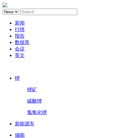
新闻
行情
报告
数据库
会议
英文
鑫椤锂电
锂
锂矿
碳酸锂
氢氧化锂
新能源车
储能