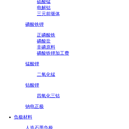
硫酸锰
电解钴
三元前驱体
磷酸铁锂
正磷酸铁
磷酸盐
非磷原料
磷酸铁锂加工费
锰酸锂
二氧化锰
钴酸锂
四氧化三钴
钠电正极
负极材料
人造石墨负极