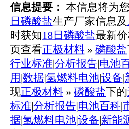
信息提要：
本信息将为
日磷酸盐
生产厂家信息及
时获知
18日磷酸盐
最新价
页查看
正极材料
»
磷酸盐
行业标准
|
分析报告
|
电池
用
|
数据
|
氢燃料电池
|
设备
|
现
正极材料
»
磷酸盐
下的
标准
|
分析报告
|
电池百科
|
据
|
氢燃料电池
|
设备
|
新能