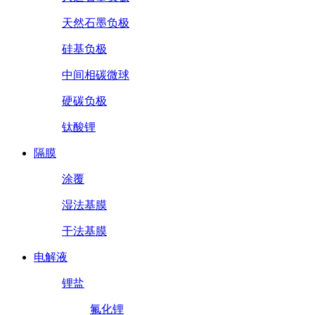
天然石墨负极
硅基负极
中间相碳微球
硬碳负极
钛酸锂
隔膜
涂覆
湿法基膜
干法基膜
电解液
锂盐
氟化锂