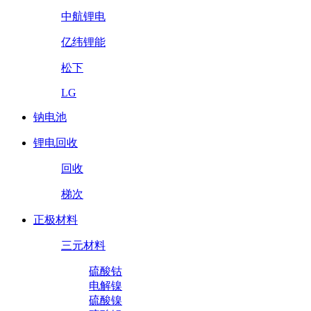
中航锂电
亿纬锂能
松下
LG
钠电池
锂电回收
回收
梯次
正极材料
三元材料
硫酸钴
电解镍
硫酸镍