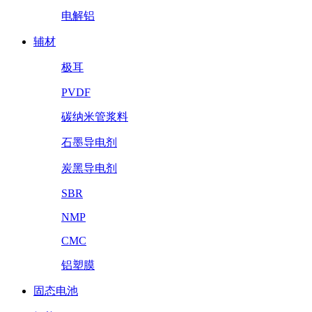
电解铝
辅材
极耳
PVDF
碳纳米管浆料
石墨导电剂
炭黑导电剂
SBR
NMP
CMC
铝塑膜
固态电池