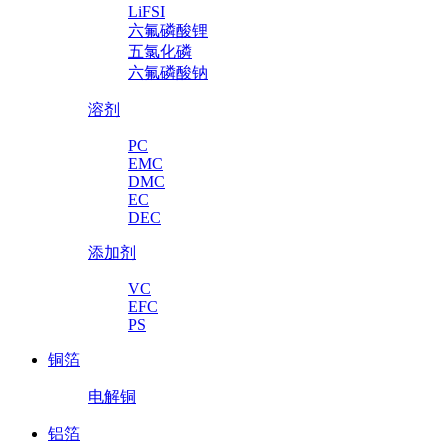
LiFSI
六氟磷酸锂
五氯化磷
六氟磷酸钠
溶剂
PC
EMC
DMC
EC
DEC
添加剂
VC
EFC
PS
铜箔
电解铜
铝箔