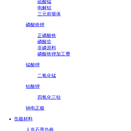
硫酸锰
电解钴
三元前驱体
磷酸铁锂
正磷酸铁
磷酸盐
非磷原料
磷酸铁锂加工费
锰酸锂
二氧化锰
钴酸锂
四氧化三钴
钠电正极
负极材料
人造石墨负极