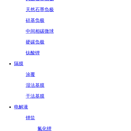
天然石墨负极
硅基负极
中间相碳微球
硬碳负极
钛酸锂
隔膜
涂覆
湿法基膜
干法基膜
电解液
锂盐
氟化锂