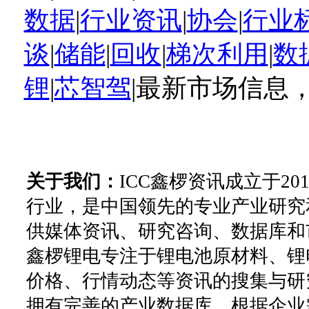
数据
|
行业资讯
|
协会
|
行业
谈
|
储能
|
回收
|
梯次利用
|
数
锂
|
芯智驾
|最新市场信息
关于我们：
ICC鑫椤资讯成立于2
行业，是中国领先的专业产业研究
供媒体资讯、研究咨询、数据库和
鑫椤锂电专注于锂电池原材料、锂
价格、行情动态等资讯的搜集与研
拥有完善的产业数据库。根据企业