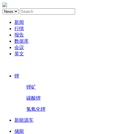
新闻
行情
报告
数据库
会议
英文
鑫椤锂电
锂
锂矿
碳酸锂
氢氧化锂
新能源车
储能