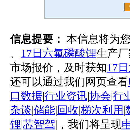
信息提要：
本信息将为
、
17日六氟磷酸锂
生产厂
市场报价，及时获知
17
还可以通过我们网页查看
口数据
|
行业资讯
|
协会
|
行
杂谈
|
储能
|
回收
|
梯次利用
|
锂
|
芯智驾
|，我们将呈现