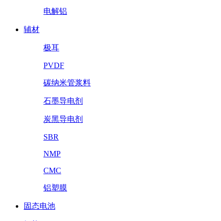
电解铝
辅材
极耳
PVDF
碳纳米管浆料
石墨导电剂
炭黑导电剂
SBR
NMP
CMC
铝塑膜
固态电池