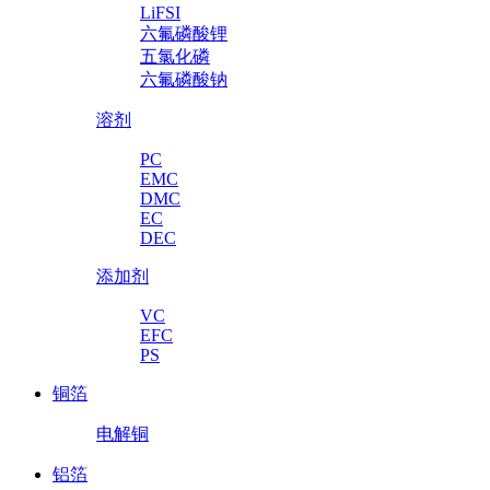
LiFSI
六氟磷酸锂
五氯化磷
六氟磷酸钠
溶剂
PC
EMC
DMC
EC
DEC
添加剂
VC
EFC
PS
铜箔
电解铜
铝箔