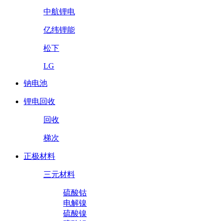
中航锂电
亿纬锂能
松下
LG
钠电池
锂电回收
回收
梯次
正极材料
三元材料
硫酸钴
电解镍
硫酸镍