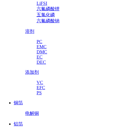
LiFSI
六氟磷酸锂
五氯化磷
六氟磷酸钠
溶剂
PC
EMC
DMC
EC
DEC
添加剂
VC
EFC
PS
铜箔
电解铜
铝箔