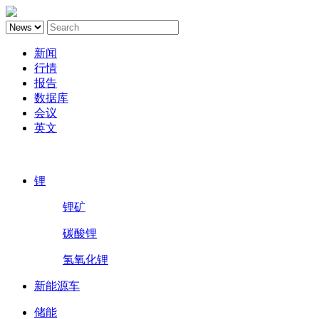
新闻
行情
报告
数据库
会议
英文
鑫椤锂电
锂
锂矿
碳酸锂
氢氧化锂
新能源车
储能