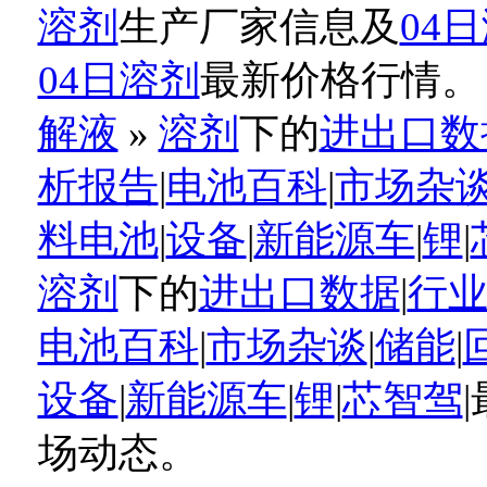
溶剂
生产厂家信息及
04
04日溶剂
最新价格行情。
解液
»
溶剂
下的
进出口数
析报告
|
电池百科
|
市场杂
料电池
|
设备
|
新能源车
|
锂
|
溶剂
下的
进出口数据
|
行
电池百科
|
市场杂谈
|
储能
|
设备
|
新能源车
|
锂
|
芯智驾
场动态。