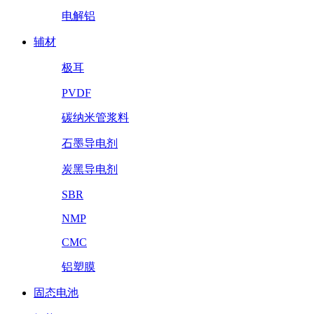
电解铝
辅材
极耳
PVDF
碳纳米管浆料
石墨导电剂
炭黑导电剂
SBR
NMP
CMC
铝塑膜
固态电池