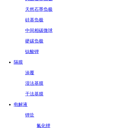
天然石墨负极
硅基负极
中间相碳微球
硬碳负极
钛酸锂
隔膜
涂覆
湿法基膜
干法基膜
电解液
锂盐
氟化锂