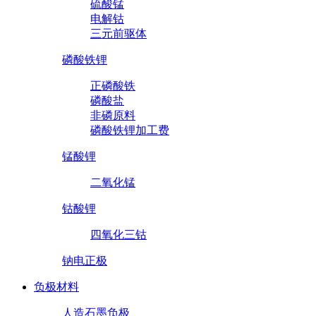
硫酸锰
电解钴
三元前驱体
磷酸铁锂
正磷酸铁
磷酸盐
非磷原料
磷酸铁锂加工费
锰酸锂
二氧化锰
钴酸锂
四氧化三钴
钠电正极
负极材料
人造石墨负极