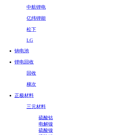
中航锂电
亿纬锂能
松下
LG
钠电池
锂电回收
回收
梯次
正极材料
三元材料
硫酸钴
电解镍
硫酸镍