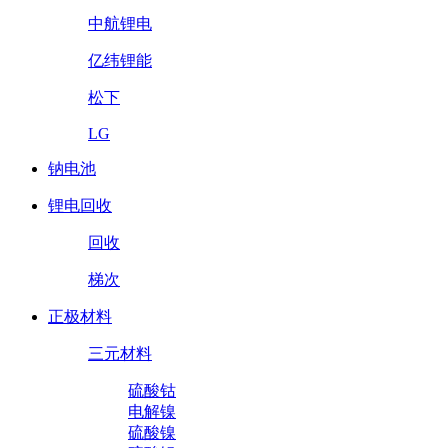
中航锂电
亿纬锂能
松下
LG
钠电池
锂电回收
回收
梯次
正极材料
三元材料
硫酸钴
电解镍
硫酸镍