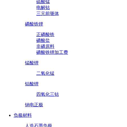
硫酸锰
电解钴
三元前驱体
磷酸铁锂
正磷酸铁
磷酸盐
非磷原料
磷酸铁锂加工费
锰酸锂
二氧化锰
钴酸锂
四氧化三钴
钠电正极
负极材料
人造石墨负极