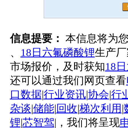
信息提要：
本信息将为
、
18日六氟磷酸锂
生产厂
市场报价，及时获知
18
还可以通过我们网页查看
口数据
|
行业资讯
|
协会
|
行
杂谈
|
储能
|
回收
|
梯次利用
|
锂
|
芯智驾
|，我们将呈现