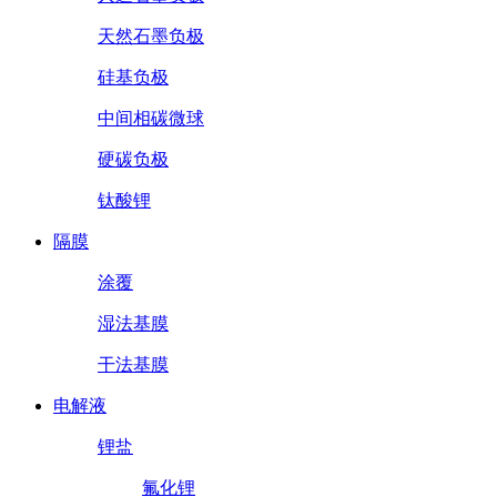
天然石墨负极
硅基负极
中间相碳微球
硬碳负极
钛酸锂
隔膜
涂覆
湿法基膜
干法基膜
电解液
锂盐
氟化锂