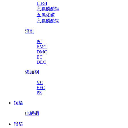
LiFSI
六氟磷酸锂
五氯化磷
六氟磷酸钠
溶剂
PC
EMC
DMC
EC
DEC
添加剂
VC
EFC
PS
铜箔
电解铜
铝箔