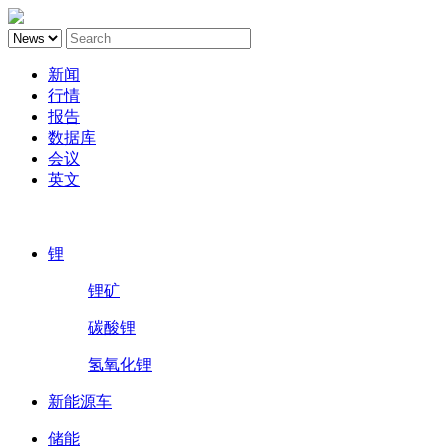
新闻
行情
报告
数据库
会议
英文
鑫椤锂电
锂
锂矿
碳酸锂
氢氧化锂
新能源车
储能