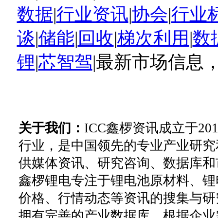
数据
|
行业资讯
|
协会
|
行业
谈
|
储能
|
回收
|
梯次利用
|
数
锂
|
芯智驾
|最新市场信息
关于我们：
ICC鑫椤资讯成立于2
行业，是中国领先的专业产业研究
供媒体资讯、研究咨询、数据库和
鑫椤锂电专注于锂电池原材料、锂
价格、行情动态等资讯的搜集与研
拥有完善的产业数据库。根据企业