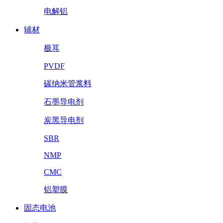
电解铝
辅材
极耳
PVDF
碳纳米管浆料
石墨导电剂
炭黑导电剂
SBR
NMP
CMC
铝塑膜
固态电池