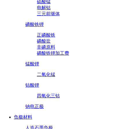
硫酸锰
电解钴
三元前驱体
磷酸铁锂
正磷酸铁
磷酸盐
非磷原料
磷酸铁锂加工费
锰酸锂
二氧化锰
钴酸锂
四氧化三钴
钠电正极
负极材料
人造石墨负极