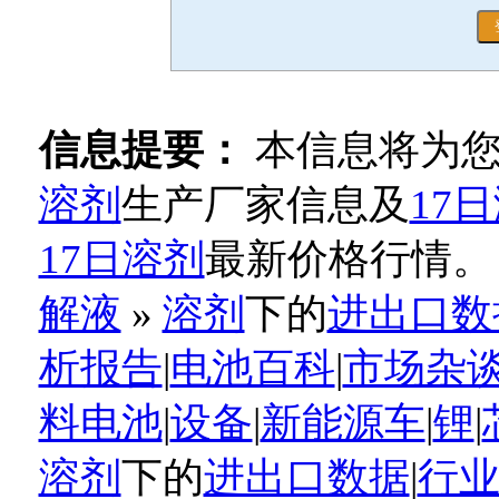
信息提要：
本信息将为
溶剂
生产厂家信息及
17
17日溶剂
最新价格行情。
解液
»
溶剂
下的
进出口数
析报告
|
电池百科
|
市场杂
料电池
|
设备
|
新能源车
|
锂
|
溶剂
下的
进出口数据
|
行