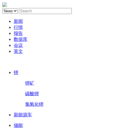
新闻
行情
报告
数据库
会议
英文
鑫椤锂电
锂
锂矿
碳酸锂
氢氧化锂
新能源车
储能