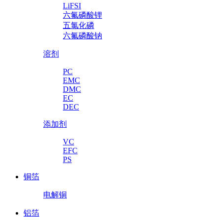
LiFSI
六氟磷酸锂
五氯化磷
六氟磷酸钠
溶剂
PC
EMC
DMC
EC
DEC
添加剂
VC
EFC
PS
铜箔
电解铜
铝箔