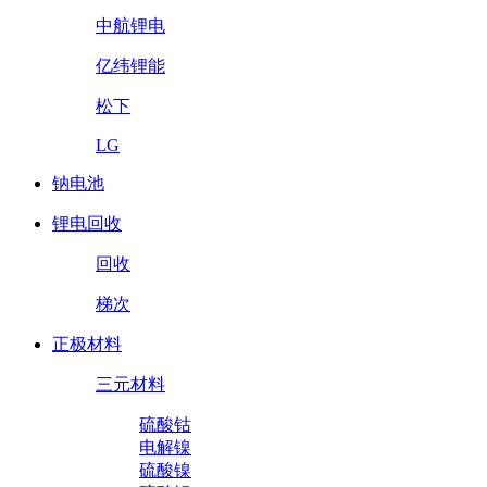
中航锂电
亿纬锂能
松下
LG
钠电池
锂电回收
回收
梯次
正极材料
三元材料
硫酸钴
电解镍
硫酸镍