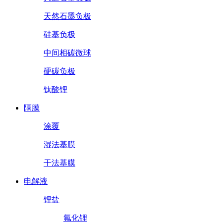
天然石墨负极
硅基负极
中间相碳微球
硬碳负极
钛酸锂
隔膜
涂覆
湿法基膜
干法基膜
电解液
锂盐
氟化锂