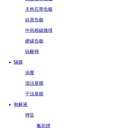
天然石墨负极
硅基负极
中间相碳微球
硬碳负极
钛酸锂
隔膜
涂覆
湿法基膜
干法基膜
电解液
锂盐
氟化锂