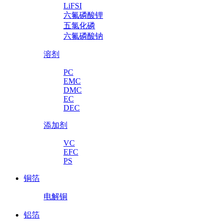
LiFSI
六氟磷酸锂
五氯化磷
六氟磷酸钠
溶剂
PC
EMC
DMC
EC
DEC
添加剂
VC
EFC
PS
铜箔
电解铜
铝箔