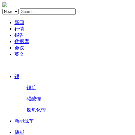
新闻
行情
报告
数据库
会议
英文
鑫椤锂电
锂
锂矿
碳酸锂
氢氧化锂
新能源车
储能