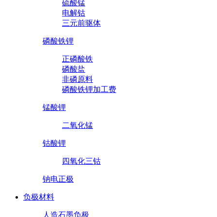
硫酸锰
电解钴
三元前驱体
磷酸铁锂
正磷酸铁
磷酸盐
非磷原料
磷酸铁锂加工费
锰酸锂
二氧化锰
钴酸锂
四氧化三钴
钠电正极
负极材料
人造石墨负极