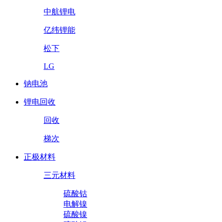
中航锂电
亿纬锂能
松下
LG
钠电池
锂电回收
回收
梯次
正极材料
三元材料
硫酸钴
电解镍
硫酸镍