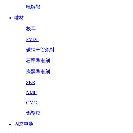
电解铝
辅材
极耳
PVDF
碳纳米管浆料
石墨导电剂
炭黑导电剂
SBR
NMP
CMC
铝塑膜
固态电池