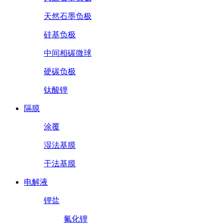
天然石墨负极
硅基负极
中间相碳微球
硬碳负极
钛酸锂
隔膜
涂覆
湿法基膜
干法基膜
电解液
锂盐
氟化锂