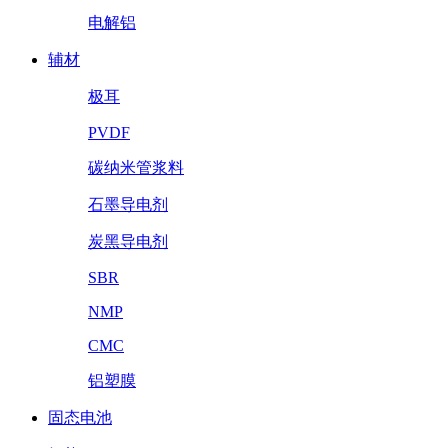
电解铝
辅材
极耳
PVDF
碳纳米管浆料
石墨导电剂
炭黑导电剂
SBR
NMP
CMC
铝塑膜
固态电池