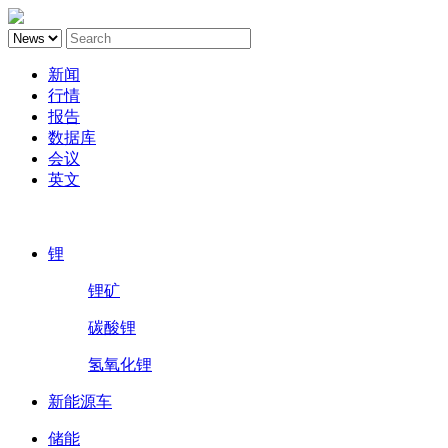
新闻
行情
报告
数据库
会议
英文
鑫椤锂电
锂
锂矿
碳酸锂
氢氧化锂
新能源车
储能