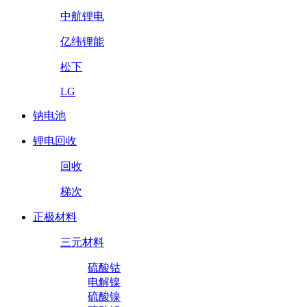
中航锂电
亿纬锂能
松下
LG
钠电池
锂电回收
回收
梯次
正极材料
三元材料
硫酸钴
电解镍
硫酸镍