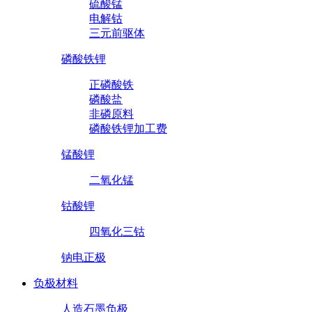
硫酸锰
电解钴
三元前驱体
磷酸铁锂
正磷酸铁
磷酸盐
非磷原料
磷酸铁锂加工费
锰酸锂
二氧化锰
钴酸锂
四氧化三钴
钠电正极
负极材料
人造石墨负极