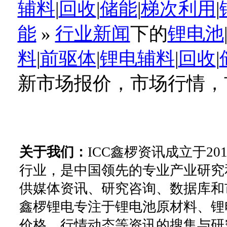
辅料
|
回收
|
储能
|
梯次利用
|
能
»
行业新闻
下的
锂电池
料
|
前驱体
|
锂电辅料
|
回收
|
新市场报价，市场行情，
关于我们：
ICC鑫椤资讯成立于2
行业，是中国领先的专业产业研究
供媒体资讯、研究咨询、数据库和
鑫椤锂电专注于锂电池原材料、锂
价格、行情动态等资讯的搜集与研