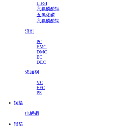
LiFSI
六氟磷酸锂
五氯化磷
六氟磷酸钠
溶剂
PC
EMC
DMC
EC
DEC
添加剂
VC
EFC
PS
铜箔
电解铜
铝箔