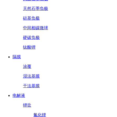
天然石墨负极
硅基负极
中间相碳微球
硬碳负极
钛酸锂
隔膜
涂覆
湿法基膜
干法基膜
电解液
锂盐
氟化锂