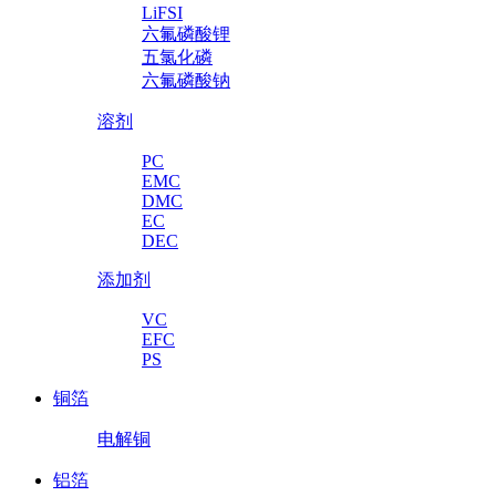
LiFSI
六氟磷酸锂
五氯化磷
六氟磷酸钠
溶剂
PC
EMC
DMC
EC
DEC
添加剂
VC
EFC
PS
铜箔
电解铜
铝箔