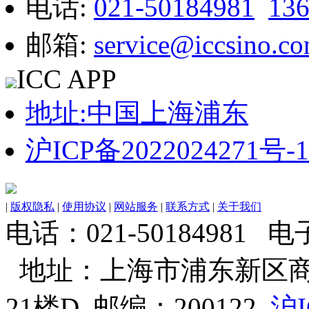
电话:
021-50184981
13
邮箱:
service@iccsino.c
ICC APP
地址:中国上海浦东
沪ICP备2022024271号-1
|
版权隐私
|
使用协议
|
网站服务
|
联系方式
|
关于我们
电话：021-50184981 电子邮
地址：上海市浦东新区商
21楼D 邮编：200122
沪I