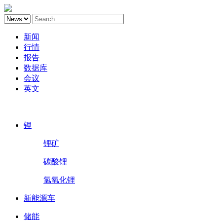
新闻
行情
报告
数据库
会议
英文
鑫椤锂电
锂
锂矿
碳酸锂
氢氧化锂
新能源车
储能