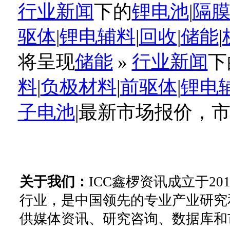
行业新闻
下的
锂电池
|
隔
驱体
|
锂电辅料
|
回收
|
储能
|
将呈现
储能
»
行业新闻
下
料
|
负极材料
|
前驱体
|
锂电
子电池
|最新市场报价，
关于我们：
ICC鑫椤资讯成立于2
行业，是中国领先的专业产业研究
供媒体资讯、研究咨询、数据库和