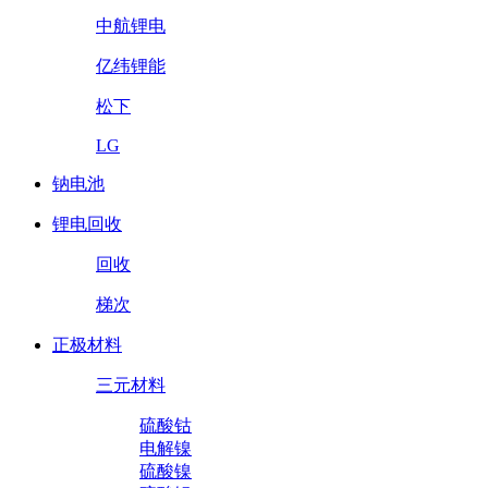
中航锂电
亿纬锂能
松下
LG
钠电池
锂电回收
回收
梯次
正极材料
三元材料
硫酸钴
电解镍
硫酸镍