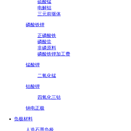
硫酸锰
电解钴
三元前驱体
磷酸铁锂
正磷酸铁
磷酸盐
非磷原料
磷酸铁锂加工费
锰酸锂
二氧化锰
钴酸锂
四氧化三钴
钠电正极
负极材料
人造石墨负极