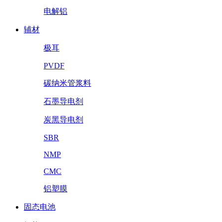
电解铝
辅材
极耳
PVDF
碳纳米管浆料
石墨导电剂
炭黑导电剂
SBR
NMP
CMC
铝塑膜
固态电池