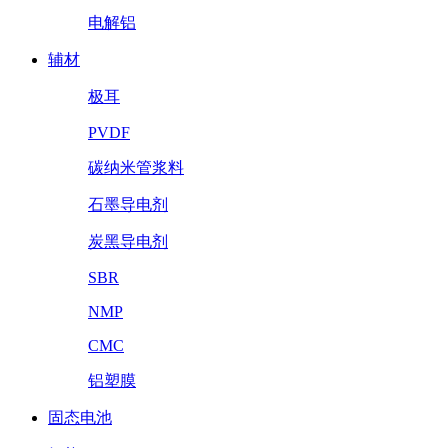
电解铝
辅材
极耳
PVDF
碳纳米管浆料
石墨导电剂
炭黑导电剂
SBR
NMP
CMC
铝塑膜
固态电池