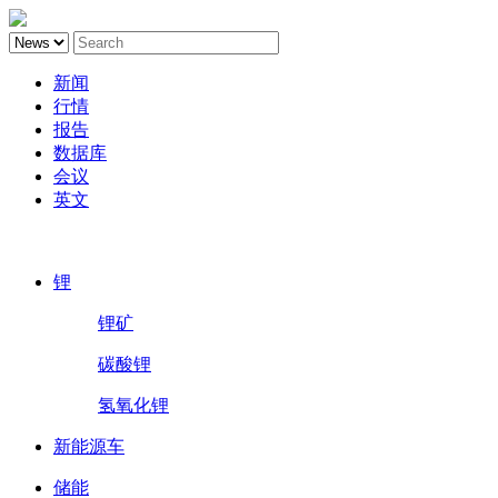
新闻
行情
报告
数据库
会议
英文
鑫椤锂电
锂
锂矿
碳酸锂
氢氧化锂
新能源车
储能