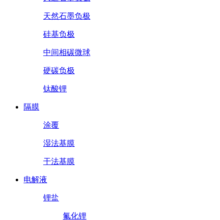
天然石墨负极
硅基负极
中间相碳微球
硬碳负极
钛酸锂
隔膜
涂覆
湿法基膜
干法基膜
电解液
锂盐
氟化锂