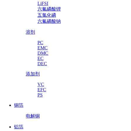
LiFSI
六氟磷酸锂
五氯化磷
六氟磷酸钠
溶剂
PC
EMC
DMC
EC
DEC
添加剂
VC
EFC
PS
铜箔
电解铜
铝箔