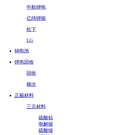
中航锂电
亿纬锂能
松下
LG
钠电池
锂电回收
回收
梯次
正极材料
三元材料
硫酸钴
电解镍
硫酸镍