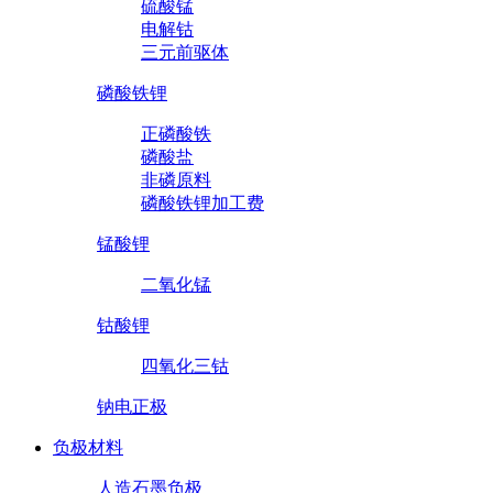
硫酸锰
电解钴
三元前驱体
磷酸铁锂
正磷酸铁
磷酸盐
非磷原料
磷酸铁锂加工费
锰酸锂
二氧化锰
钴酸锂
四氧化三钴
钠电正极
负极材料
人造石墨负极