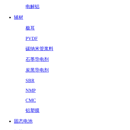
电解铝
辅材
极耳
PVDF
碳纳米管浆料
石墨导电剂
炭黑导电剂
SBR
NMP
CMC
铝塑膜
固态电池