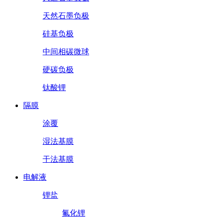
天然石墨负极
硅基负极
中间相碳微球
硬碳负极
钛酸锂
隔膜
涂覆
湿法基膜
干法基膜
电解液
锂盐
氟化锂