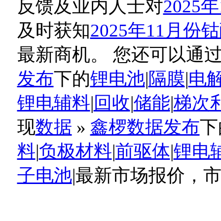
反馈及业内人士对
202
及时获知
2025年11月
最新商机。 您还可以通
发布
下的
锂电池
|
隔膜
|
电
锂电辅料
|
回收
|
储能
|
梯次
现
数据
»
鑫椤数据发布
下
料
|
负极材料
|
前驱体
|
锂电
子电池
|最新市场报价，