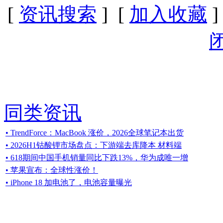
[
资讯搜索
] [
加入收藏
]
同类资讯
• TrendForce：MacBook 涨价，2026全球笔记本出货
• 2026H1钴酸锂市场盘点：下游端去库降本 材料端
• 618期间中国手机销量同比下跌13%，华为成唯一增
• 苹果宣布：全球性涨价！
• iPhone 18 加电池了，电池容量曝光