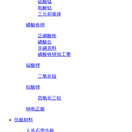
硫酸锰
电解钴
三元前驱体
磷酸铁锂
正磷酸铁
磷酸盐
非磷原料
磷酸铁锂加工费
锰酸锂
二氧化锰
钴酸锂
四氧化三钴
钠电正极
负极材料
人造石墨负极