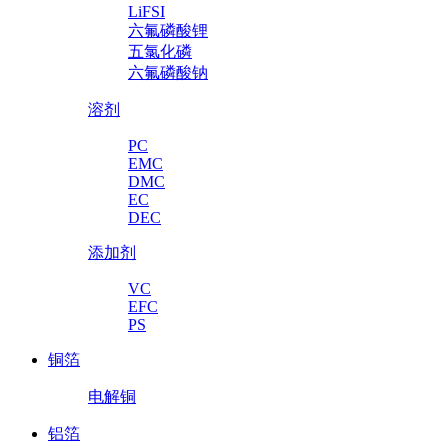
LiFSI
六氟磷酸锂
五氯化磷
六氟磷酸钠
溶剂
PC
EMC
DMC
EC
DEC
添加剂
VC
EFC
PS
铜箔
电解铜
铝箔