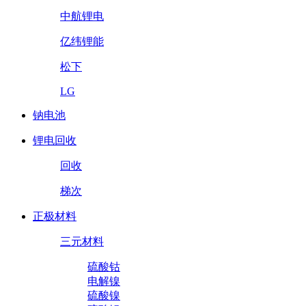
中航锂电
亿纬锂能
松下
LG
钠电池
锂电回收
回收
梯次
正极材料
三元材料
硫酸钴
电解镍
硫酸镍