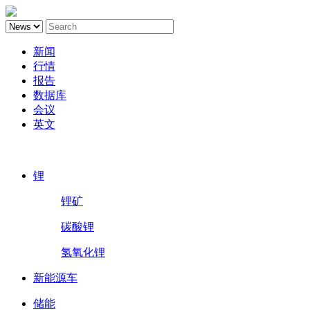
新闻
行情
报告
数据库
会议
英文
鑫椤锂电
锂
锂矿
碳酸锂
氢氧化锂
新能源车
储能