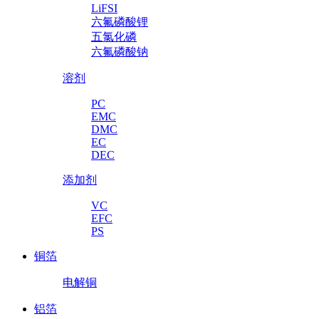
LiFSI
六氟磷酸锂
五氯化磷
六氟磷酸钠
溶剂
PC
EMC
DMC
EC
DEC
添加剂
VC
EFC
PS
铜箔
电解铜
铝箔