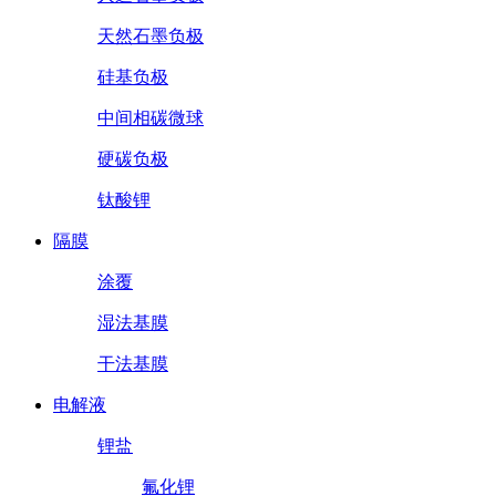
天然石墨负极
硅基负极
中间相碳微球
硬碳负极
钛酸锂
隔膜
涂覆
湿法基膜
干法基膜
电解液
锂盐
氟化锂