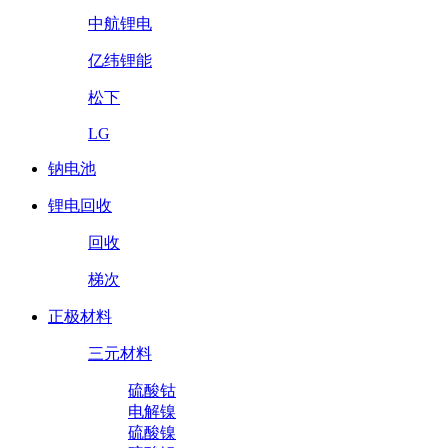
中航锂电
亿纬锂能
松下
LG
钠电池
锂电回收
回收
梯次
正极材料
三元材料
硫酸钴
电解镍
硫酸镍