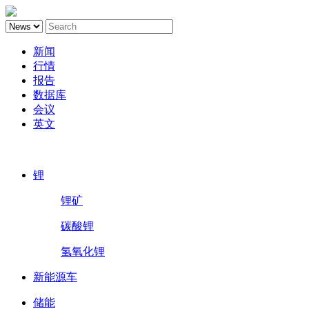
新闻
行情
报告
数据库
会议
英文
鑫椤锂电
锂
锂矿
碳酸锂
氢氧化锂
新能源车
储能