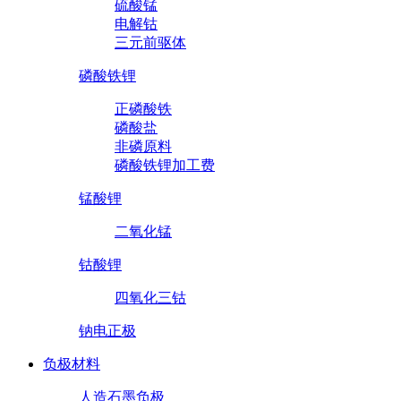
硫酸锰
电解钴
三元前驱体
磷酸铁锂
正磷酸铁
磷酸盐
非磷原料
磷酸铁锂加工费
锰酸锂
二氧化锰
钴酸锂
四氧化三钴
钠电正极
负极材料
人造石墨负极