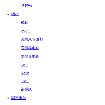
电解铝
辅材
极耳
PVDF
碳纳米管浆料
石墨导电剂
炭黑导电剂
SBR
NMP
CMC
铝塑膜
固态电池