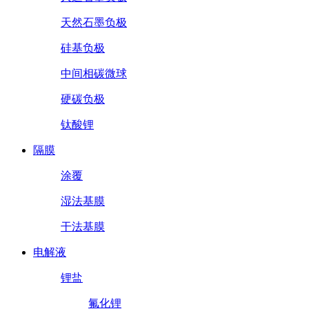
天然石墨负极
硅基负极
中间相碳微球
硬碳负极
钛酸锂
隔膜
涂覆
湿法基膜
干法基膜
电解液
锂盐
氟化锂