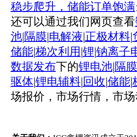
稳步爬升，储能订单饱满
还可以通过我们网页查看
池
|
隔膜
|
电解液
|
正极材料
|
储能
|
梯次利用
|
锂
|
钠离子
数据发布
下的
锂电池
|
隔
驱体
|
锂电辅料
|
回收
|
储能
|
场报价，市场行情，市场