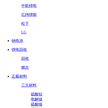
中航锂电
亿纬锂能
松下
LG
钠电池
锂电回收
回收
梯次
正极材料
三元材料
硫酸钴
电解镍
硫酸镍