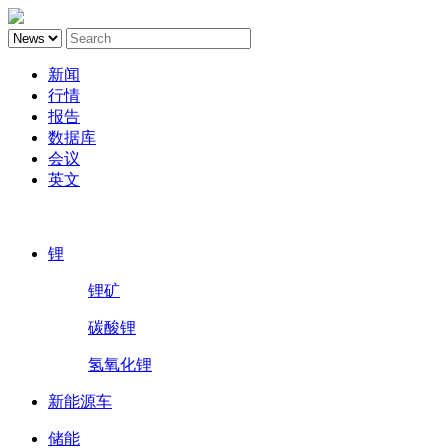
新闻
行情
报告
数据库
会议
英文
鑫椤锂电
锂
锂矿
碳酸锂
氢氧化锂
新能源车
储能