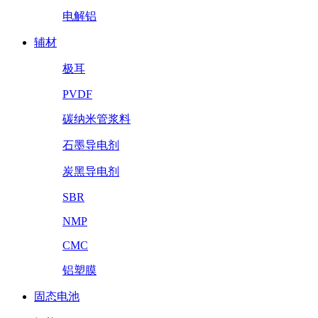
电解铝
辅材
极耳
PVDF
碳纳米管浆料
石墨导电剂
炭黑导电剂
SBR
NMP
CMC
铝塑膜
固态电池