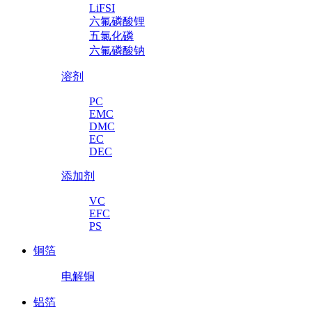
LiFSI
六氟磷酸锂
五氯化磷
六氟磷酸钠
溶剂
PC
EMC
DMC
EC
DEC
添加剂
VC
EFC
PS
铜箔
电解铜
铝箔