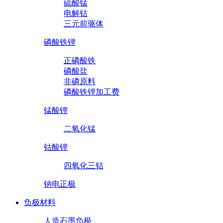
硫酸锰
电解钴
三元前驱体
磷酸铁锂
正磷酸铁
磷酸盐
非磷原料
磷酸铁锂加工费
锰酸锂
二氧化锰
钴酸锂
四氧化三钴
钠电正极
负极材料
人造石墨负极