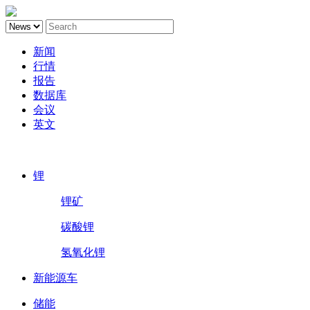
新闻
行情
报告
数据库
会议
英文
鑫椤锂电
锂
锂矿
碳酸锂
氢氧化锂
新能源车
储能