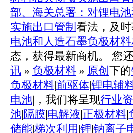
部、海关总署：对锂电池
实施出口管制
看法，及时
电池和人造石墨负极材料
态，获得最新商机。 您
讯
»
负极材料
»
原创
下的
负极材料
|
前驱体
|
锂电辅
电池
|，我们将呈现
行业
池
|
隔膜
|
电解液
|
正极材料
|
储能
|
梯次利用
|
锂
|
钠离子