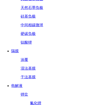
天然石墨负极
硅基负极
中间相碳微球
硬碳负极
钛酸锂
隔膜
涂覆
湿法基膜
干法基膜
电解液
锂盐
氟化锂