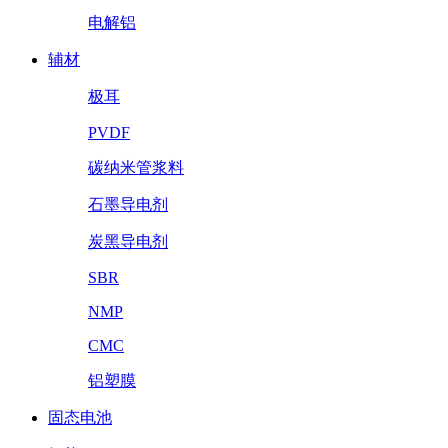
电解铝
辅材
极耳
PVDF
碳纳米管浆料
石墨导电剂
炭黑导电剂
SBR
NMP
CMC
铝塑膜
固态电池