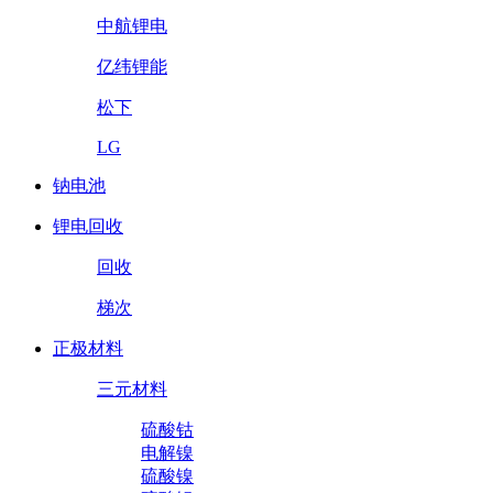
中航锂电
亿纬锂能
松下
LG
钠电池
锂电回收
回收
梯次
正极材料
三元材料
硫酸钴
电解镍
硫酸镍