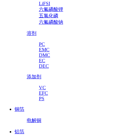
LiFSI
六氟磷酸锂
五氯化磷
六氟磷酸钠
溶剂
PC
EMC
DMC
EC
DEC
添加剂
VC
EFC
PS
铜箔
电解铜
铝箔