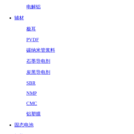
电解铝
辅材
极耳
PVDF
碳纳米管浆料
石墨导电剂
炭黑导电剂
SBR
NMP
CMC
铝塑膜
固态电池