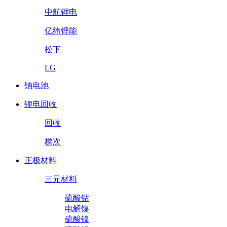
中航锂电
亿纬锂能
松下
LG
钠电池
锂电回收
回收
梯次
正极材料
三元材料
硫酸钴
电解镍
硫酸镍