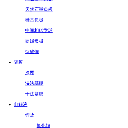
天然石墨负极
硅基负极
中间相碳微球
硬碳负极
钛酸锂
隔膜
涂覆
湿法基膜
干法基膜
电解液
锂盐
氟化锂