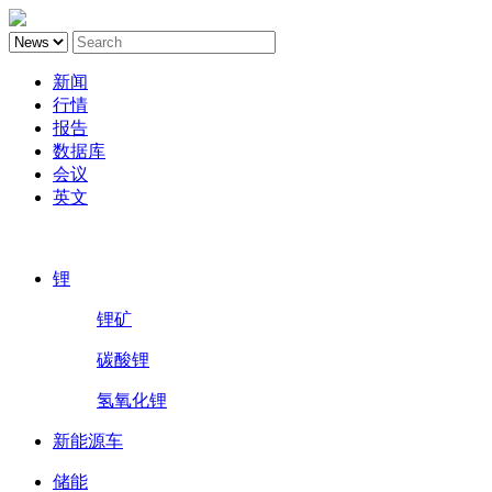
新闻
行情
报告
数据库
会议
英文
鑫椤锂电
锂
锂矿
碳酸锂
氢氧化锂
新能源车
储能