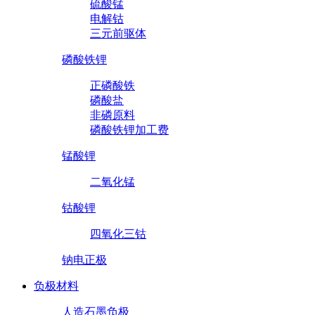
硫酸锰
电解钴
三元前驱体
磷酸铁锂
正磷酸铁
磷酸盐
非磷原料
磷酸铁锂加工费
锰酸锂
二氧化锰
钴酸锂
四氧化三钴
钠电正极
负极材料
人造石墨负极