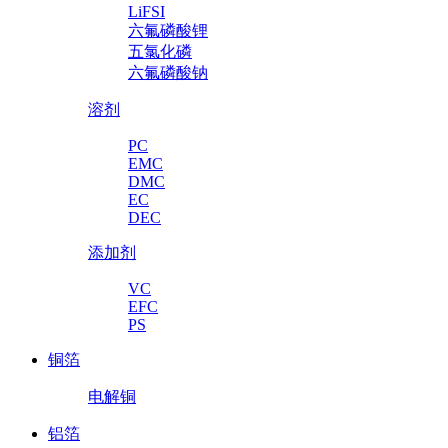
LiFSI
六氟磷酸锂
五氯化磷
六氟磷酸钠
溶剂
PC
EMC
DMC
EC
DEC
添加剂
VC
EFC
PS
铜箔
电解铜
铝箔