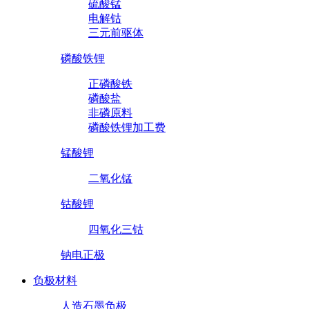
硫酸锰
电解钴
三元前驱体
磷酸铁锂
正磷酸铁
磷酸盐
非磷原料
磷酸铁锂加工费
锰酸锂
二氧化锰
钴酸锂
四氧化三钴
钠电正极
负极材料
人造石墨负极