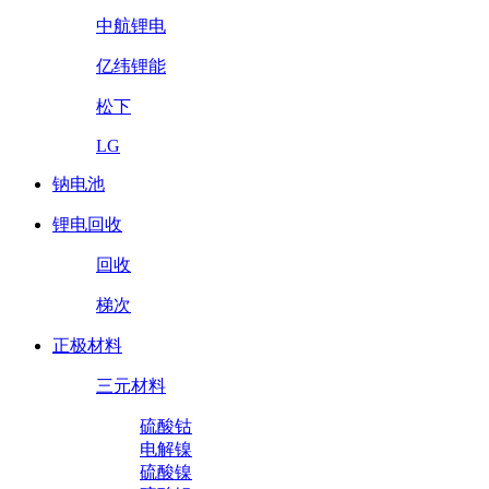
中航锂电
亿纬锂能
松下
LG
钠电池
锂电回收
回收
梯次
正极材料
三元材料
硫酸钴
电解镍
硫酸镍