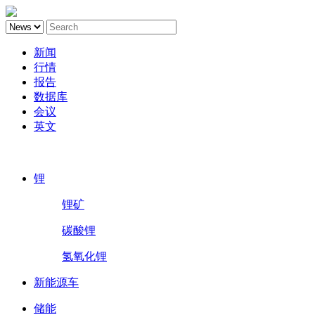
新闻
行情
报告
数据库
会议
英文
鑫椤锂电
锂
锂矿
碳酸锂
氢氧化锂
新能源车
储能