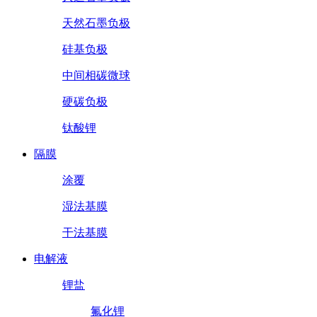
天然石墨负极
硅基负极
中间相碳微球
硬碳负极
钛酸锂
隔膜
涂覆
湿法基膜
干法基膜
电解液
锂盐
氟化锂