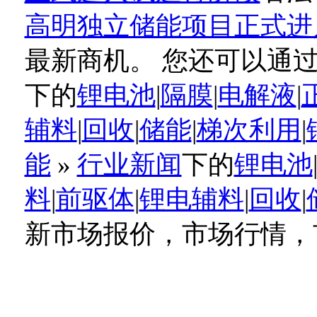
高明独立储能项目正式进
最新商机。 您还可以通
下的
锂电池
|
隔膜
|
电解液
|
辅料
|
回收
|
储能
|
梯次利用
|
能
»
行业新闻
下的
锂电池
料
|
前驱体
|
锂电辅料
|
回收
|
新市场报价，市场行情，