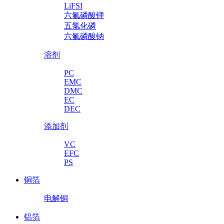
LiFSI
六氟磷酸锂
五氯化磷
六氟磷酸钠
溶剂
PC
EMC
DMC
EC
DEC
添加剂
VC
EFC
PS
铜箔
电解铜
铝箔