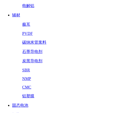
电解铝
辅材
极耳
PVDF
碳纳米管浆料
石墨导电剂
炭黑导电剂
SBR
NMP
CMC
铝塑膜
固态电池