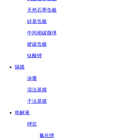
天然石墨负极
硅基负极
中间相碳微球
硬碳负极
钛酸锂
隔膜
涂覆
湿法基膜
干法基膜
电解液
锂盐
氟化锂