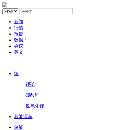
新闻
行情
报告
数据库
会议
英文
鑫椤锂电
锂
锂矿
碳酸锂
氢氧化锂
新能源车
储能