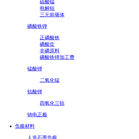
硫酸锰
电解钴
三元前驱体
磷酸铁锂
正磷酸铁
磷酸盐
非磷原料
磷酸铁锂加工费
锰酸锂
二氧化锰
钴酸锂
四氧化三钴
钠电正极
负极材料
人造石墨负极