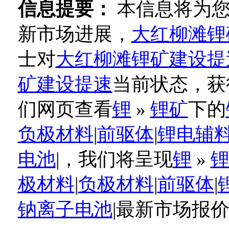
信息提要：
本信息将为
新市场进展，
大红柳滩锂
士对
大红柳滩锂矿建设提
矿建设提速
当前状态，获
们网页查看
锂
»
锂矿
下的
负极材料
|
前驱体
|
锂电辅
电池
|，我们将呈现
锂
»
极材料
|
负极材料
|
前驱体
|
钠离子电池
|最新市场报