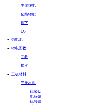
中航锂电
亿纬锂能
松下
LG
钠电池
锂电回收
回收
梯次
正极材料
三元材料
硫酸钴
电解镍
硫酸镍