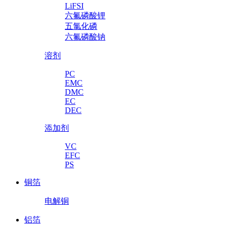
LiFSI
六氟磷酸锂
五氯化磷
六氟磷酸钠
溶剂
PC
EMC
DMC
EC
DEC
添加剂
VC
EFC
PS
铜箔
电解铜
铝箔