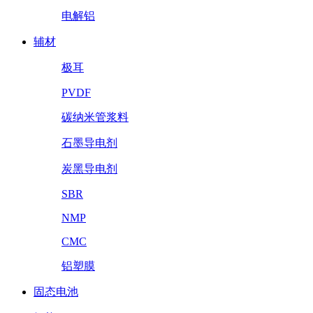
电解铝
辅材
极耳
PVDF
碳纳米管浆料
石墨导电剂
炭黑导电剂
SBR
NMP
CMC
铝塑膜
固态电池