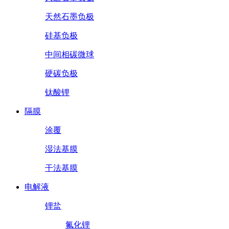
天然石墨负极
硅基负极
中间相碳微球
硬碳负极
钛酸锂
隔膜
涂覆
湿法基膜
干法基膜
电解液
锂盐
氟化锂