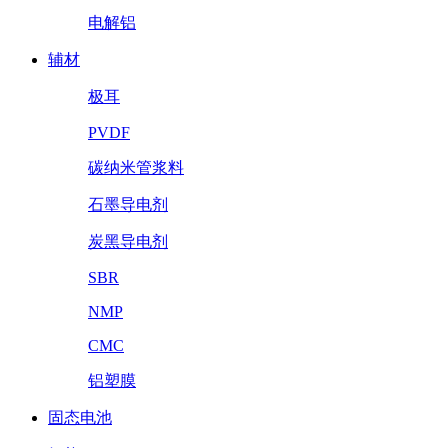
电解铝
辅材
极耳
PVDF
碳纳米管浆料
石墨导电剂
炭黑导电剂
SBR
NMP
CMC
铝塑膜
固态电池