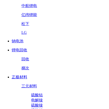
中航锂电
亿纬锂能
松下
LG
钠电池
锂电回收
回收
梯次
正极材料
三元材料
硫酸钴
电解镍
硫酸镍