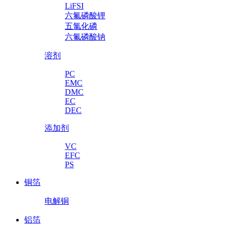
LiFSI
六氟磷酸锂
五氯化磷
六氟磷酸钠
溶剂
PC
EMC
DMC
EC
DEC
添加剂
VC
EFC
PS
铜箔
电解铜
铝箔