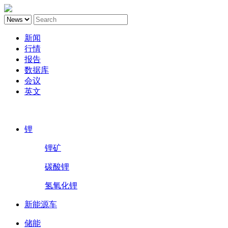
新闻
行情
报告
数据库
会议
英文
鑫椤锂电
锂
锂矿
碳酸锂
氢氧化锂
新能源车
储能