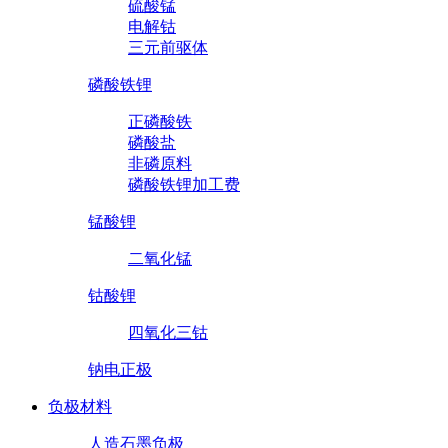
硫酸锰
电解钴
三元前驱体
磷酸铁锂
正磷酸铁
磷酸盐
非磷原料
磷酸铁锂加工费
锰酸锂
二氧化锰
钴酸锂
四氧化三钴
钠电正极
负极材料
人造石墨负极