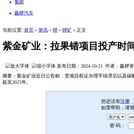
氢能
鑫椤汽车
当前位置:
首页
»
资讯
»
锂
»
锂矿
» 正文
紫金矿业：拉果错项目投产时间延
发布日期：2024-10-21 作者：鑫椤
摘要：紫金矿业近日公告称，受项目权证办理手续滞后以及碳
延至2025年。
您还没有
注册
如需帮助，请
密 码：