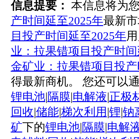
信息提要：
本信息将为
产时间延至2025年
最新市
目投产时间延至2025年
用
业：拉果错项目投产时间延
金矿业：拉果错项目投产时
得最新商机。 您还可以
锂电池
|
隔膜
|
电解液
|
正极
回收
|
储能
|
梯次利用
|
锂
|
钠
矿
下的
锂电池
|
隔膜
|
电解