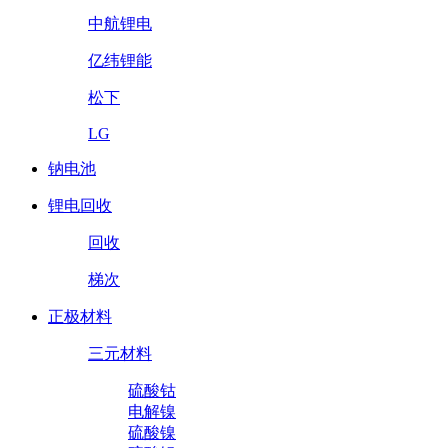
中航锂电
亿纬锂能
松下
LG
钠电池
锂电回收
回收
梯次
正极材料
三元材料
硫酸钴
电解镍
硫酸镍