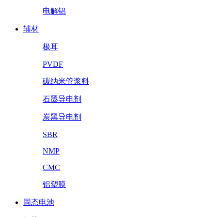
电解铝
辅材
极耳
PVDF
碳纳米管浆料
石墨导电剂
炭黑导电剂
SBR
NMP
CMC
铝塑膜
固态电池