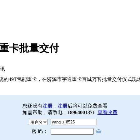
能重卡批量交付
资讯
统的49T氢能重卡，在济源市宇通重卡百城万客批量交付仪式现
您还没有
注册
，
注册
后将可以免费查看
如需帮助，请致电：
18964001371
查看收费
密 码：