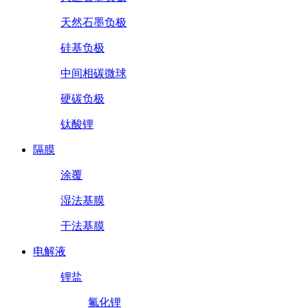
天然石墨负极
硅基负极
中间相碳微球
硬碳负极
钛酸锂
隔膜
涂覆
湿法基膜
干法基膜
电解液
锂盐
氟化锂