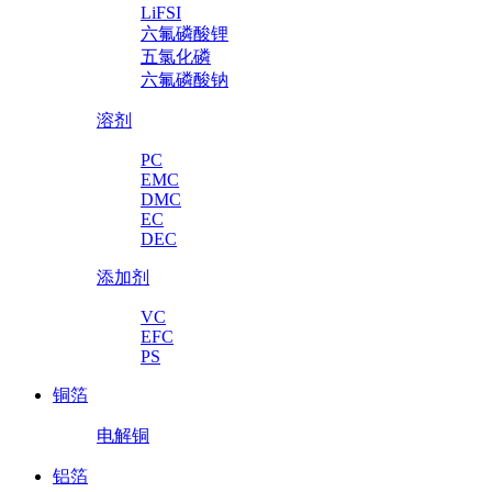
LiFSI
六氟磷酸锂
五氯化磷
六氟磷酸钠
溶剂
PC
EMC
DMC
EC
DEC
添加剂
VC
EFC
PS
铜箔
电解铜
铝箔