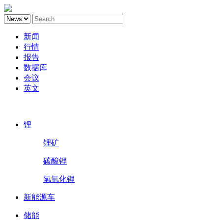
新闻
行情
报告
数据库
会议
英文
鑫椤锂电
锂
锂矿
碳酸锂
氢氧化锂
新能源车
储能