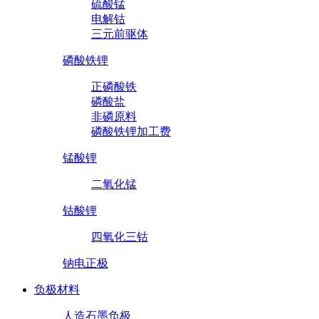
硫酸锰
电解钴
三元前驱体
磷酸铁锂
正磷酸铁
磷酸盐
非磷原料
磷酸铁锂加工费
锰酸锂
二氧化锰
钴酸锂
四氧化三钴
钠电正极
负极材料
人造石墨负极