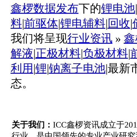
鑫椤数据发布
下的
锂电池
料
|
前驱体
|
锂电辅料
|
回收
|
我们将呈现
行业资讯
»
鑫
解液
|
正极材料
|
负极材料
|
利用
|
锂
|
钠离子电池
|最
态。
关于我们：
ICC鑫椤资讯成立于2
行业，是中国领先的专业产业研究