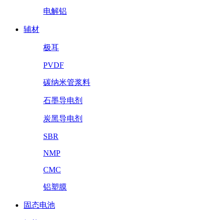
电解铝
辅材
极耳
PVDF
碳纳米管浆料
石墨导电剂
炭黑导电剂
SBR
NMP
CMC
铝塑膜
固态电池