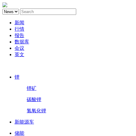
新闻
行情
报告
数据库
会议
英文
鑫椤锂电
锂
锂矿
碳酸锂
氢氧化锂
新能源车
储能