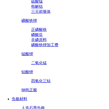
硫酸锰
电解钴
三元前驱体
磷酸铁锂
正磷酸铁
磷酸盐
非磷原料
磷酸铁锂加工费
锰酸锂
二氧化锰
钴酸锂
四氧化三钴
钠电正极
负极材料
人造石墨负极