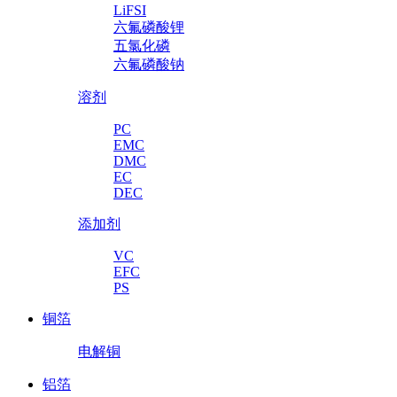
LiFSI
六氟磷酸锂
五氯化磷
六氟磷酸钠
溶剂
PC
EMC
DMC
EC
DEC
添加剂
VC
EFC
PS
铜箔
电解铜
铝箔