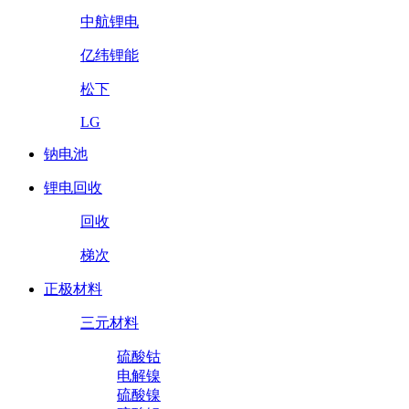
中航锂电
亿纬锂能
松下
LG
钠电池
锂电回收
回收
梯次
正极材料
三元材料
硫酸钴
电解镍
硫酸镍