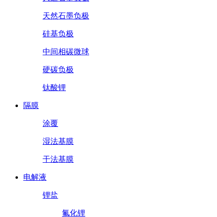
天然石墨负极
硅基负极
中间相碳微球
硬碳负极
钛酸锂
隔膜
涂覆
湿法基膜
干法基膜
电解液
锂盐
氟化锂