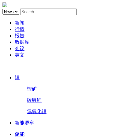
新闻
行情
报告
数据库
会议
英文
鑫椤锂电
锂
锂矿
碳酸锂
氢氧化锂
新能源车
储能