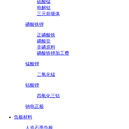
硫酸锰
电解钴
三元前驱体
磷酸铁锂
正磷酸铁
磷酸盐
非磷原料
磷酸铁锂加工费
锰酸锂
二氧化锰
钴酸锂
四氧化三钴
钠电正极
负极材料
人造石墨负极