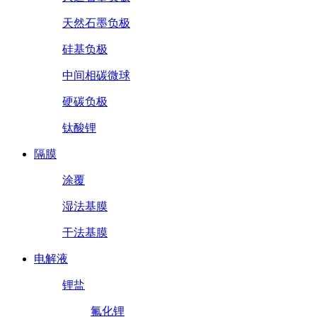
天然石墨负极
硅基负极
中间相碳微球
硬碳负极
钛酸锂
隔膜
涂覆
湿法基膜
干法基膜
电解液
锂盐
氟化锂