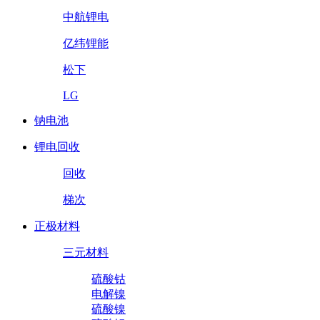
中航锂电
亿纬锂能
松下
LG
钠电池
锂电回收
回收
梯次
正极材料
三元材料
硫酸钴
电解镍
硫酸镍