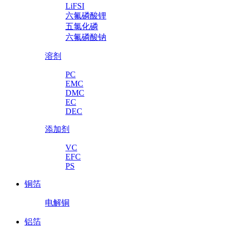
LiFSI
六氟磷酸锂
五氯化磷
六氟磷酸钠
溶剂
PC
EMC
DMC
EC
DEC
添加剂
VC
EFC
PS
铜箔
电解铜
铝箔