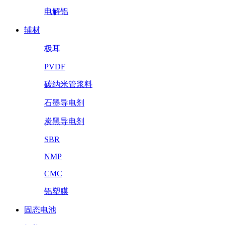
电解铝
辅材
极耳
PVDF
碳纳米管浆料
石墨导电剂
炭黑导电剂
SBR
NMP
CMC
铝塑膜
固态电池