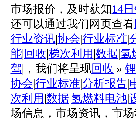
市场报价，及时获知
14
还可以通过我们网页查看
行业资讯
|
协会
|
行业标准
|
能
|
回收
|
梯次利用
|
数据
|
氢
驾
|，我们将呈现
回收
»
协会
|
行业标准
|
分析报告
|
次利用
|
数据
|
氢燃料电池
|
场信息，市场资讯，市场