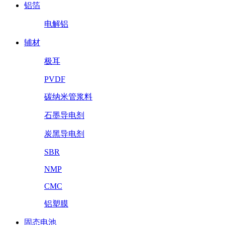
铝箔
电解铝
辅材
极耳
PVDF
碳纳米管浆料
石墨导电剂
炭黑导电剂
SBR
NMP
CMC
铝塑膜
固态电池