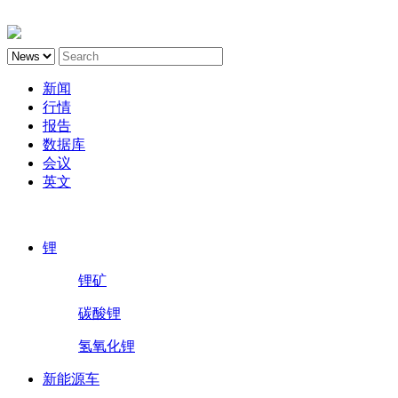
新闻
行情
报告
数据库
会议
英文
鑫椤锂电
锂
锂矿
碳酸锂
氢氧化锂
新能源车