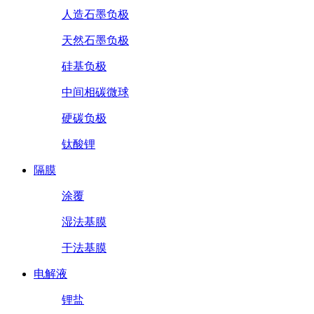
人造石墨负极
天然石墨负极
硅基负极
中间相碳微球
硬碳负极
钛酸锂
隔膜
涂覆
湿法基膜
干法基膜
电解液
锂盐