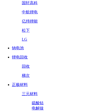
国轩高科
中航锂电
亿纬锂能
松下
LG
钠电池
锂电回收
回收
梯次
正极材料
三元材料
硫酸钴
电解镍