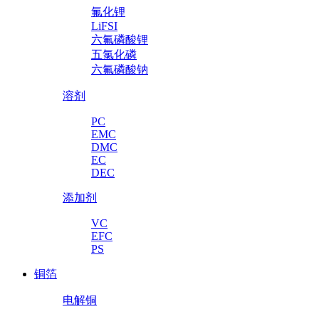
氟化锂
LiFSI
六氟磷酸锂
五氯化磷
六氟磷酸钠
溶剂
PC
EMC
DMC
EC
DEC
添加剂
VC
EFC
PS
铜箔
电解铜