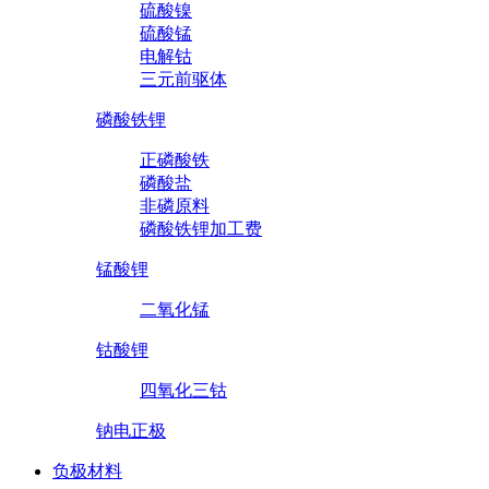
硫酸镍
硫酸锰
电解钴
三元前驱体
磷酸铁锂
正磷酸铁
磷酸盐
非磷原料
磷酸铁锂加工费
锰酸锂
二氧化锰
钴酸锂
四氧化三钴
钠电正极
负极材料