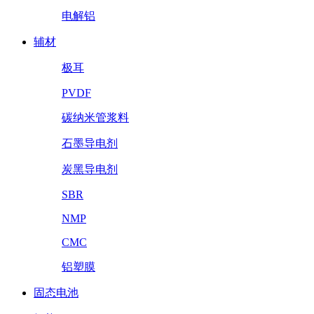
电解铝
辅材
极耳
PVDF
碳纳米管浆料
石墨导电剂
炭黑导电剂
SBR
NMP
CMC
铝塑膜
固态电池