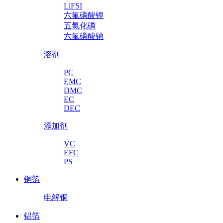
LiFSI
六氟磷酸锂
五氯化磷
六氟磷酸钠
溶剂
PC
EMC
DMC
EC
DEC
添加剂
VC
EFC
PS
铜箔
电解铜
铝箔