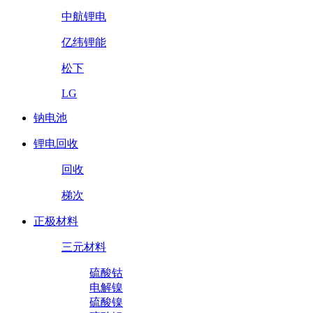
中航锂电
亿纬锂能
松下
LG
钠电池
锂电回收
回收
梯次
正极材料
三元材料
硫酸钴
电解镍
硫酸镍