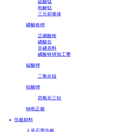
硫酸锰
电解钴
三元前驱体
磷酸铁锂
正磷酸铁
磷酸盐
非磷原料
磷酸铁锂加工费
锰酸锂
二氧化锰
钴酸锂
四氧化三钴
钠电正极
负极材料
人造石墨负极