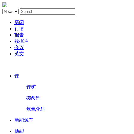
新闻
行情
报告
数据库
会议
英文
鑫椤锂电
锂
锂矿
碳酸锂
氢氧化锂
新能源车
储能