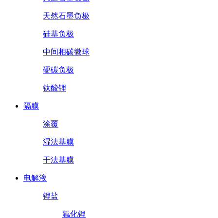
天然石墨负极
硅基负极
中间相碳微球
硬碳负极
钛酸锂
隔膜
涂覆
湿法基膜
干法基膜
电解液
锂盐
氟化锂