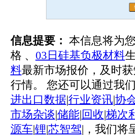
信息提要：
本信息将为
格 、
03日硅基负极材料
料
最新市场报价，及时获
行情。 您还可以通过我
进出口数据
|
行业资讯
|
协
市场杂谈
|
储能
|
回收
|
梯次
源车
|
锂
|
芯智驾
|，我们将