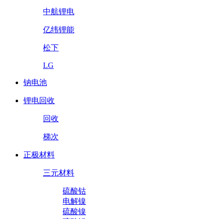
中航锂电
亿纬锂能
松下
LG
钠电池
锂电回收
回收
梯次
正极材料
三元材料
硫酸钴
电解镍
硫酸镍