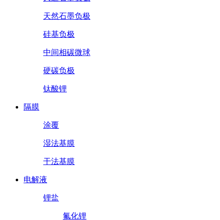
天然石墨负极
硅基负极
中间相碳微球
硬碳负极
钛酸锂
隔膜
涂覆
湿法基膜
干法基膜
电解液
锂盐
氟化锂