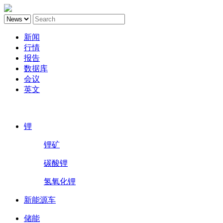
新闻
行情
报告
数据库
会议
英文
鑫椤锂电
锂
锂矿
碳酸锂
氢氧化锂
新能源车
储能