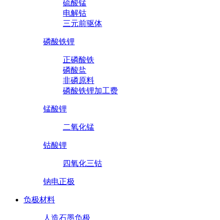
硫酸锰
电解钴
三元前驱体
磷酸铁锂
正磷酸铁
磷酸盐
非磷原料
磷酸铁锂加工费
锰酸锂
二氧化锰
钴酸锂
四氧化三钴
钠电正极
负极材料
人造石墨负极