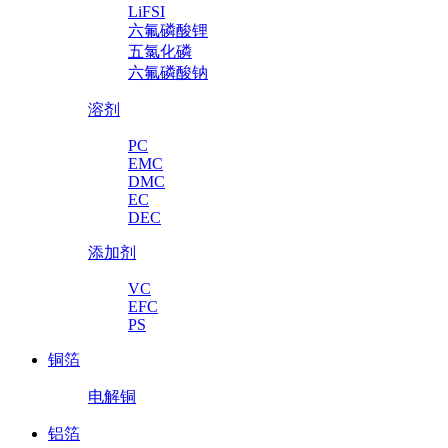
LiFSI
六氟磷酸锂
五氯化磷
六氟磷酸钠
溶剂
PC
EMC
DMC
EC
DEC
添加剂
VC
EFC
PS
铜箔
电解铜
铝箔