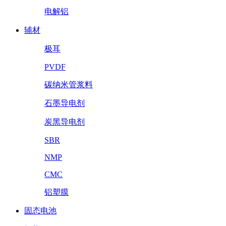
电解铝
辅材
极耳
PVDF
碳纳米管浆料
石墨导电剂
炭黑导电剂
SBR
NMP
CMC
铝塑膜
固态电池