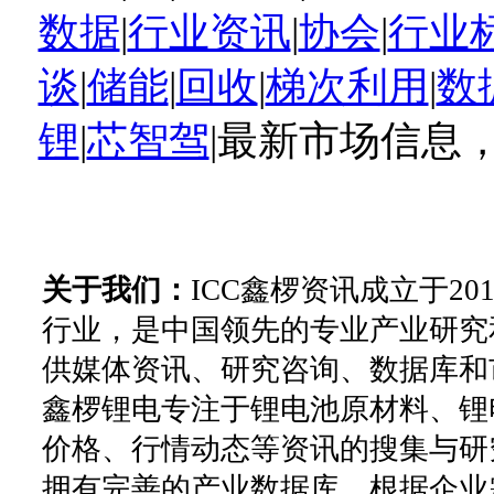
数据
|
行业资讯
|
协会
|
行业
谈
|
储能
|
回收
|
梯次利用
|
数
锂
|
芯智驾
|最新市场信息
关于我们：
ICC鑫椤资讯成立于2
行业，是中国领先的专业产业研究
供媒体资讯、研究咨询、数据库和
鑫椤锂电专注于锂电池原材料、锂
价格、行情动态等资讯的搜集与研
拥有完善的产业数据库。根据企业