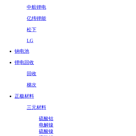
中航锂电
亿纬锂能
松下
LG
钠电池
锂电回收
回收
梯次
正极材料
三元材料
硫酸钴
电解镍
硫酸镍