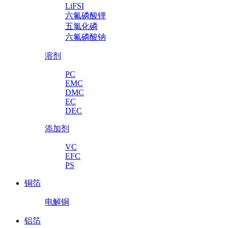
LiFSI
六氟磷酸锂
五氯化磷
六氟磷酸钠
溶剂
PC
EMC
DMC
EC
DEC
添加剂
VC
EFC
PS
铜箔
电解铜
铝箔