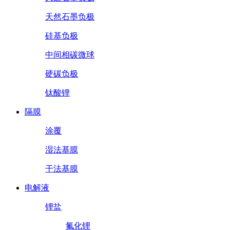
天然石墨负极
硅基负极
中间相碳微球
硬碳负极
钛酸锂
隔膜
涂覆
湿法基膜
干法基膜
电解液
锂盐
氟化锂