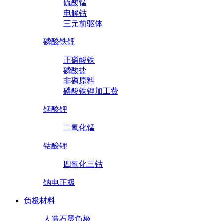
硫酸锰
电解钴
三元前驱体
磷酸铁锂
正磷酸铁
磷酸盐
非磷原料
磷酸铁锂加工费
锰酸锂
二氧化锰
钴酸锂
四氧化三钴
钠电正极
负极材料
人造石墨负极