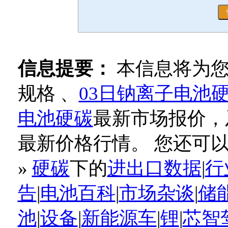
信息提要：
本信息将为
规格 、
03日钠离子电池
电池硬碳
最新市场报价，
最新价格行情。 您还可
»
硬碳
下的
进出口数据
|
行
告
|
电池百科
|
市场杂谈
|
储
池
|
设备
|
新能源车
|
锂
|
芯智