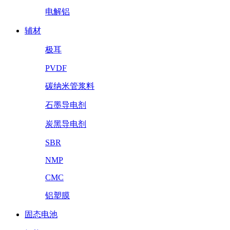
电解铝
辅材
极耳
PVDF
碳纳米管浆料
石墨导电剂
炭黑导电剂
SBR
NMP
CMC
铝塑膜
固态电池