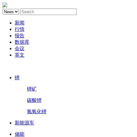
新闻
行情
报告
数据库
会议
英文
鑫椤锂电
锂
锂矿
碳酸锂
氢氧化锂
新能源车
储能