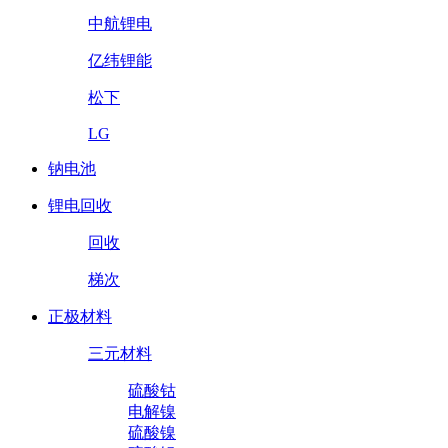
中航锂电
亿纬锂能
松下
LG
钠电池
锂电回收
回收
梯次
正极材料
三元材料
硫酸钴
电解镍
硫酸镍