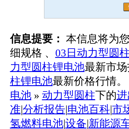
信息提要：
本信息将为
细规格 、
03日动力型圆
力型圆柱锂电池
最新市场
柱锂电池
最新价格行情。
电池
»
动力型圆柱
下的
进
准
|
分析报告
|
电池百科
|
市
氢燃料电池
|
设备
|
新能源