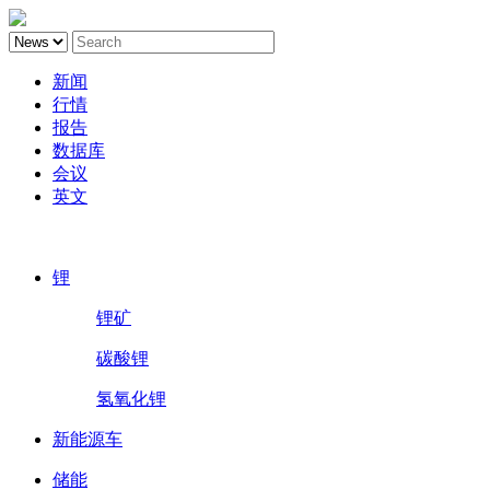
新闻
行情
报告
数据库
会议
英文
鑫椤锂电
锂
锂矿
碳酸锂
氢氧化锂
新能源车
储能