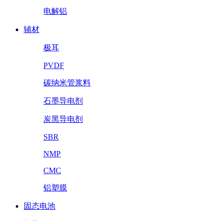
电解铝
辅材
极耳
PVDF
碳纳米管浆料
石墨导电剂
炭黑导电剂
SBR
NMP
CMC
铝塑膜
固态电池