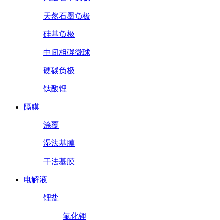
天然石墨负极
硅基负极
中间相碳微球
硬碳负极
钛酸锂
隔膜
涂覆
湿法基膜
干法基膜
电解液
锂盐
氟化锂