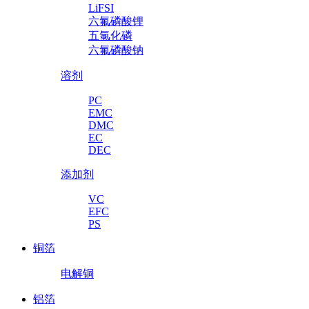
LiFSI
六氟磷酸锂
五氯化磷
六氟磷酸钠
溶剂
PC
EMC
DMC
EC
DEC
添加剂
VC
EFC
PS
铜箔
电解铜
铝箔