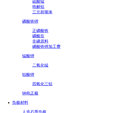
硫酸锰
电解钴
三元前驱体
磷酸铁锂
正磷酸铁
磷酸盐
非磷原料
磷酸铁锂加工费
锰酸锂
二氧化锰
钴酸锂
四氧化三钴
钠电正极
负极材料
人造石墨负极