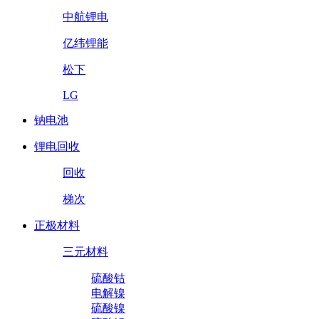
中航锂电
亿纬锂能
松下
LG
钠电池
锂电回收
回收
梯次
正极材料
三元材料
硫酸钴
电解镍
硫酸镍