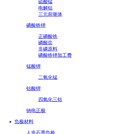
硫酸锰
电解钴
三元前驱体
磷酸铁锂
正磷酸铁
磷酸盐
非磷原料
磷酸铁锂加工费
锰酸锂
二氧化锰
钴酸锂
四氧化三钴
钠电正极
负极材料
人造石墨负极