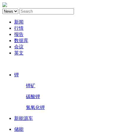
新闻
行情
报告
数据库
会议
英文
鑫椤锂电
锂
锂矿
碳酸锂
氢氧化锂
新能源车
储能