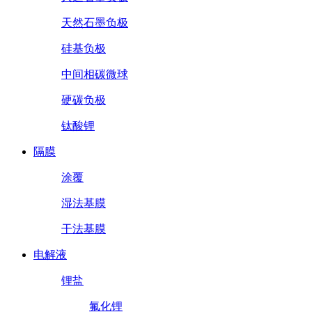
天然石墨负极
硅基负极
中间相碳微球
硬碳负极
钛酸锂
隔膜
涂覆
湿法基膜
干法基膜
电解液
锂盐
氟化锂