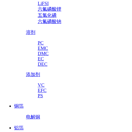
LiFSI
六氟磷酸锂
五氯化磷
六氟磷酸钠
溶剂
PC
EMC
DMC
EC
DEC
添加剂
VC
EFC
PS
铜箔
电解铜
铝箔