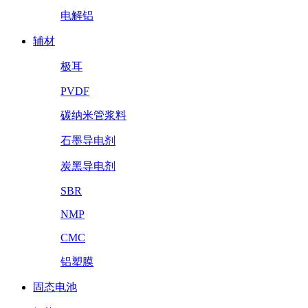
电解铝
辅材
极耳
PVDF
碳纳米管浆料
石墨导电剂
炭黑导电剂
SBR
NMP
CMC
铝塑膜
固态电池