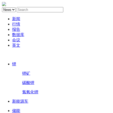
新闻
行情
报告
数据库
会议
英文
鑫椤锂电
锂
锂矿
碳酸锂
氢氧化锂
新能源车
储能