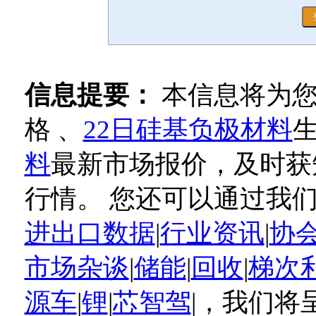
信息提要：
本信息将为
格 、
22日硅基负极材料
料
最新市场报价，及时获
行情。 您还可以通过我
进出口数据
|
行业资讯
|
协
市场杂谈
|
储能
|
回收
|
梯次
源车
|
锂
|
芯智驾
|，我们将