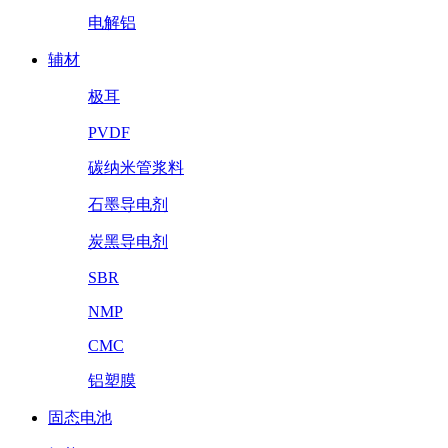
电解铝
辅材
极耳
PVDF
碳纳米管浆料
石墨导电剂
炭黑导电剂
SBR
NMP
CMC
铝塑膜
固态电池