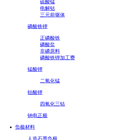
硫酸锰
电解钴
三元前驱体
磷酸铁锂
正磷酸铁
磷酸盐
非磷原料
磷酸铁锂加工费
锰酸锂
二氧化锰
钴酸锂
四氧化三钴
钠电正极
负极材料
人造石墨负极