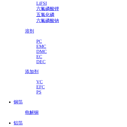
LiFSI
六氟磷酸锂
五氯化磷
六氟磷酸钠
溶剂
PC
EMC
DMC
EC
DEC
添加剂
VC
EFC
PS
铜箔
电解铜
铝箔