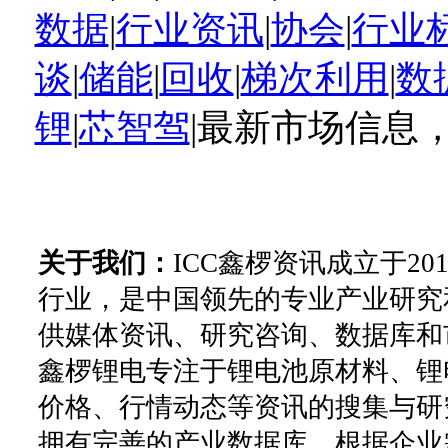
数据
|
行业资讯
|
协会
|
行业
谈
|
储能
|
回收
|
梯次利用
|
数
锂
|
芯智驾
|最新市场信息
关于我们：
ICC鑫椤资讯成立于2
行业，是中国领先的专业产业研究
供媒体资讯、研究咨询、数据库和
鑫椤锂电专注于锂电池原材料、锂
价格、行情动态等资讯的搜集与研
拥有完善的产业数据库。根据企业