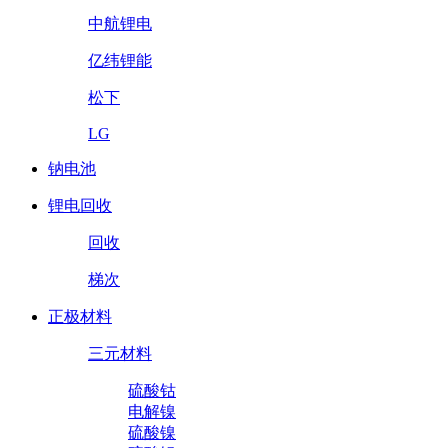
中航锂电
亿纬锂能
松下
LG
钠电池
锂电回收
回收
梯次
正极材料
三元材料
硫酸钴
电解镍
硫酸镍