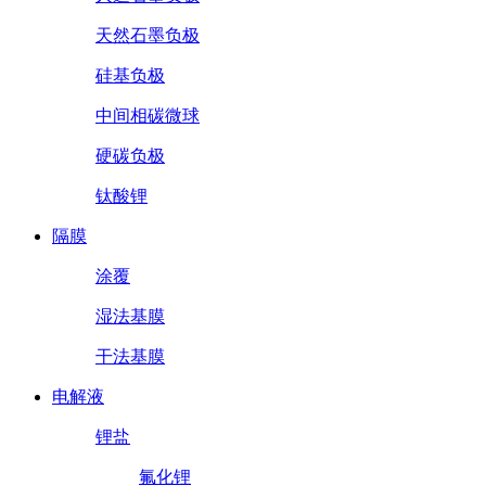
天然石墨负极
硅基负极
中间相碳微球
硬碳负极
钛酸锂
隔膜
涂覆
湿法基膜
干法基膜
电解液
锂盐
氟化锂