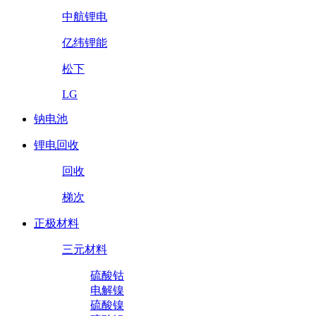
中航锂电
亿纬锂能
松下
LG
钠电池
锂电回收
回收
梯次
正极材料
三元材料
硫酸钴
电解镍
硫酸镍