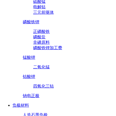
硫酸锰
电解钴
三元前驱体
磷酸铁锂
正磷酸铁
磷酸盐
非磷原料
磷酸铁锂加工费
锰酸锂
二氧化锰
钴酸锂
四氧化三钴
钠电正极
负极材料
人造石墨负极