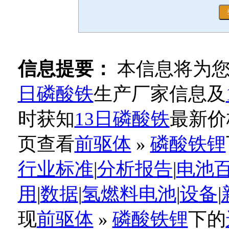
信息提要：
本信息将为
日磷酸铁
生产厂家信息及
时获知
13日磷酸铁
最新价
页查看
前驱体
»
磷酸铁锂
行业标准
|
分析报告
|
电池
用
|
数据
|
氢燃料电池
|
设备
|
现
前驱体
»
磷酸铁锂
下的