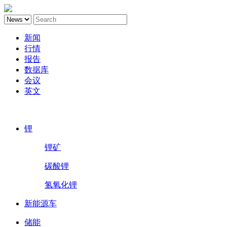
新闻
行情
报告
数据库
会议
英文
鑫椤锂电
锂
锂矿
碳酸锂
氢氧化锂
新能源车
储能