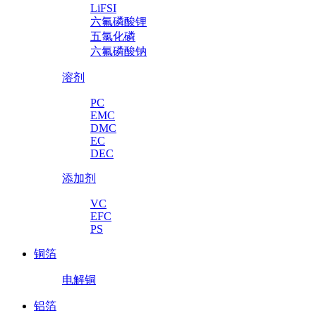
LiFSI
六氟磷酸锂
五氯化磷
六氟磷酸钠
溶剂
PC
EMC
DMC
EC
DEC
添加剂
VC
EFC
PS
铜箔
电解铜
铝箔