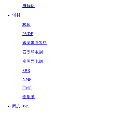
电解铝
辅材
极耳
PVDF
碳纳米管浆料
石墨导电剂
炭黑导电剂
SBR
NMP
CMC
铝塑膜
固态电池