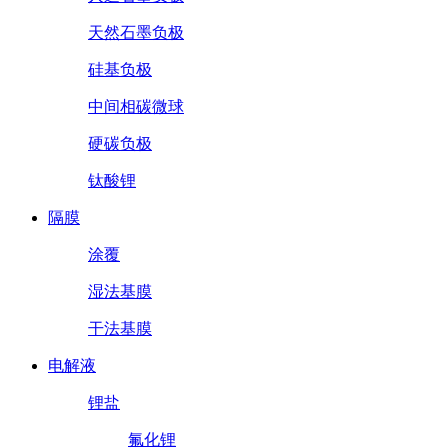
天然石墨负极
硅基负极
中间相碳微球
硬碳负极
钛酸锂
隔膜
涂覆
湿法基膜
干法基膜
电解液
锂盐
氟化锂