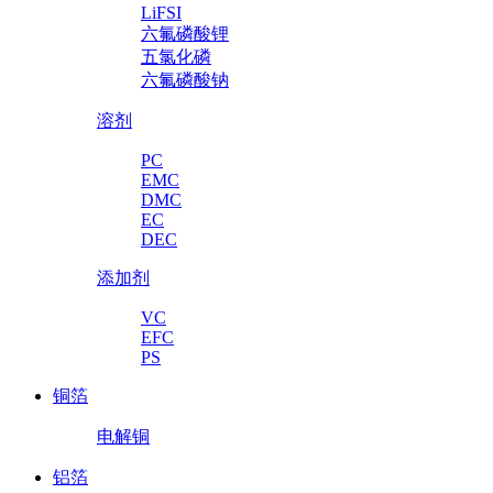
LiFSI
六氟磷酸锂
五氯化磷
六氟磷酸钠
溶剂
PC
EMC
DMC
EC
DEC
添加剂
VC
EFC
PS
铜箔
电解铜
铝箔