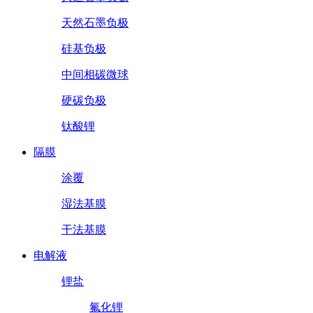
天然石墨负极
硅基负极
中间相碳微球
硬碳负极
钛酸锂
隔膜
涂覆
湿法基膜
干法基膜
电解液
锂盐
氟化锂