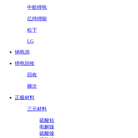
中航锂电
亿纬锂能
松下
LG
钠电池
锂电回收
回收
梯次
正极材料
三元材料
硫酸钴
电解镍
硫酸镍