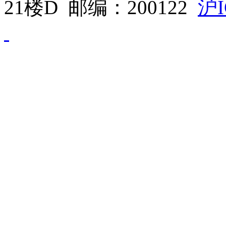
21楼D 邮编：200122
沪I