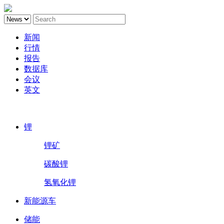
新闻
行情
报告
数据库
会议
英文
鑫椤锂电
锂
锂矿
碳酸锂
氢氧化锂
新能源车
储能