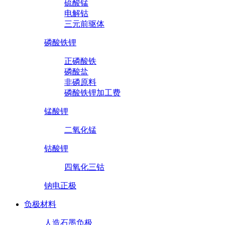
硫酸锰
电解钴
三元前驱体
磷酸铁锂
正磷酸铁
磷酸盐
非磷原料
磷酸铁锂加工费
锰酸锂
二氧化锰
钴酸锂
四氧化三钴
钠电正极
负极材料
人造石墨负极