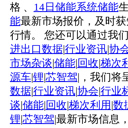
格 、
14日储能系统储能
能
最新市场报价，及时获
行情。 您还可以通过我
进出口数据
|
行业资讯
|
协
市场杂谈
|
储能
|
回收
|
梯次
源车
|
锂
|
芯智驾
|，我们将
数据
|
行业资讯
|
协会
|
行业
谈
|
储能
|
回收
|
梯次利用
|
数
锂
|
芯智驾
|最新市场信息