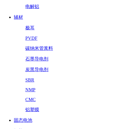
电解铝
辅材
极耳
PVDF
碳纳米管浆料
石墨导电剂
炭黑导电剂
SBR
NMP
CMC
铝塑膜
固态电池